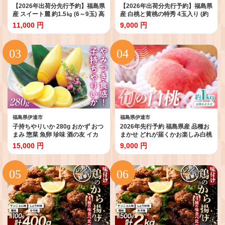
【2026年出荷分先行予約】福島県
【2026年出荷分先行予約】福島県
産 スイート麗 約1.5㎏ (6～9玉) 高
産 白桃と黄桃の特秀 4玉入り (約
橋もも園 皮まで食べられる新品種
1.2kg) 株式会社エールアップ 特
11,000 円
9,000 円
伊達の桃 桃 フルーツ 果物 もも モ
秀 伊達の桃 桃 フルーツ 果物 もも
モ momo F20C-149
モモ momo F21C-080
福島県伊達市
福島県伊達市
子持ちやりいか 280g おかず おつ
2026年先行予約 福島県産 品種お
まみ 惣菜 魚卵 珍味 酒の友 イカ
まかせ どれが届くかお楽しみ白桃
ヤリイカ 晩酌 家飲み 宅飲み 時短
約1kg 旬の桃 数量限定 期間限定
15,000 円
9,000 円
簡単 便利 弁当 海鮮 魚介 冷凍 味
桃 もも モモ 果物 くだもの フルー
付き お取り寄せ グルメ F21C-571
ツ F20C-946