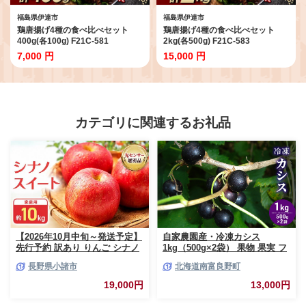
福島県伊達市
福島県伊達市
鶏唐揚げ4種の食べ比べセット
鶏唐揚げ4種の食べ比べセット
400g(各100g) F21C-581
2kg(各500g) F21C-583
7,000 円
15,000 円
カテゴリに関連するお礼品
【2026年10月中旬～発送予定】
自家農園産・冷凍カシス
先行予約 訳あり りんご シナノ
1kg（500g×2袋） 果物 果実 フ
スイート 約10kg 24～40玉入 家
ルーツ セット 詰め合わせ
長野県小諸市
北海道南富良野町
庭用 フルーツ 果物 甘い 訳あり
おいしい 林檎
19,000円
13,000円