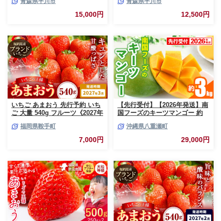
青森県平川市
青森県平川市
8玉)【今井農園】[hi-0064-003]
15,000円
12,500円
いちご あまおう 先行予約 いち
【先行受付】【2026年発送】南
ご 大量 540g フルーツ《2027年
国フーズのキーツマンゴー 約
3月上旬-3月末頃出荷》苺 旬 く
3kg - 先行予約 沖縄 産地直送
福岡県鞍手町
沖縄県八重瀬町
だもの 果物 福岡県 鞍手町【配
南国フルーツ 旬の味覚 沖縄県
送不可地域あり】
産 国産マンゴー 希少種 オスス
7,000円
29,000円
メ 沖縄県 八重瀬町