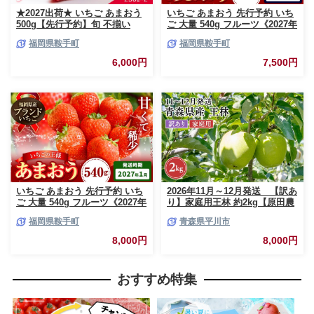
★2027出荷★ いちご あまおう
いちご あまおう 先行予約 いち
500g【先行予約】旬 不揃い
ご 大量 540g フルーツ《2027年
【着日指定不可】《2027年2月
2月上旬-2月末頃出荷》苺 旬 く
福岡県鞍手町
福岡県鞍手町
中旬-3月中旬頃出荷》福岡名産
だもの 果物 福岡県 鞍手町【配
品 果物 くだもの フルーツ いち
送不可地域あり】
6,000円
7,500円
ご 苺 イチゴ【配送不可地域:離
島】
いちご あまおう 先行予約 いち
2026年11月～12月発送 【訳あ
ご 大量 540g フルーツ《2027年
り】家庭用王林 約2kg【原田農
1月上旬-1月末頃出荷》苺 旬 く
園】 家庭用 青森 青森県産 平川
福岡県鞍手町
青森県平川市
だもの 果物 福岡県 鞍手町【配
りんご リンゴ 林檎 くだもの 果
送不可地域あり】
物 フルーツ
8,000円
8,000円
おすすめ特集