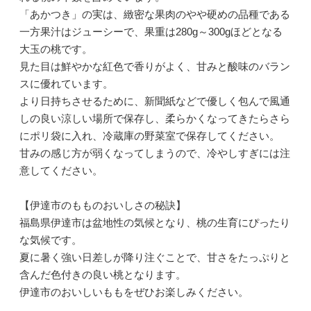
「あかつき」の実は、緻密な果肉のやや硬めの品種である
一方果汁はジューシーで、果重は280g～300gほどとなる
大玉の桃です。
見た目は鮮やかな紅色で香りがよく、甘みと酸味のバラン
スに優れています。
より日持ちさせるために、新聞紙などで優しく包んで風通
しの良い涼しい場所で保存し、柔らかくなってきたらさら
にポリ袋に入れ、冷蔵庫の野菜室で保存してください。
甘みの感じ方が弱くなってしまうので、冷やしすぎには注
意してください。
【伊達市のもものおいしさの秘訣】
福島県伊達市は盆地性の気候となり、桃の生育にぴったり
な気候です。
夏に暑く強い日差しが降り注ぐことで、甘さをたっぷりと
含んだ色付きの良い桃となります。
伊達市のおいしいももをぜひお楽しみください。