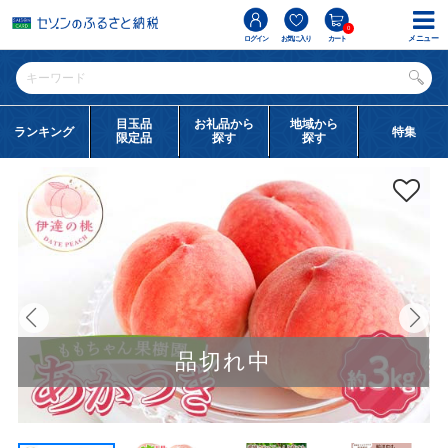
0
メニュー
ログイン
お気に入り
カート
目玉品
お礼品から
地域から
ランキング
特集
限定品
探す
探す
品切れ中