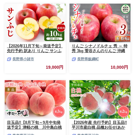
【2026年11月下旬～発送予定】
りんご シナノドルチェ 秀 ～ 特
先行予約 訳あり りんご サンふ
秀 3kg 菅谷さんのりんご 沖縄
じ 約10kg 24～40玉入 家庭用
県への配送不可 2026年9月下旬
長野県小諸市
長野県飯綱町
フルーツ 果物 甘い おいしい 林
頃から2026年10月上旬頃まで順
檎 リンゴ
次発送予定 令和8年度出荷分 長
19,000円
10,000円
野県 飯綱町 [0790]
目玉品!!【8月下旬～9月中旬発
【2026年産 先行予約】目玉品!!
送予定】津軽の桃 川中島白桃
平川市産白桃 品種お任せ(あか
約3kg
つき/まどか/伊達白桃) 約2kg(6-