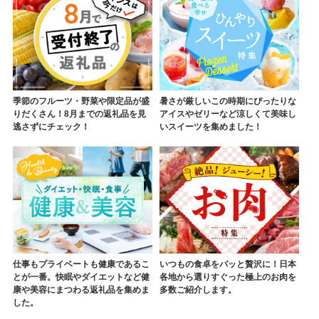
季節のフルーツ・野菜や限定品が盛
暑さが厳しいこの時期にぴったりな
りだくさん！8月までの返礼品を見
アイスやゼリーなど涼しくて美味し
逃さずにチェック！
いスイーツを集めました！
仕事もプライベートも健康であるこ
いつもの食卓をパッと贅沢に！日本
とが一番。快眠やダイエットなど健
各地から選りすぐった極上のお肉を
康や美容にまつわる返礼品を集めま
多数ご紹介します。
した。