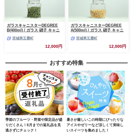
ガラスキャニスターDEGREE
ガラスキャニスターDEGREE
B(400ml) / ガラス 硝子 キャニ
A(500ml) / ガラス 硝子 キャニ
スター DEGREE ハンドメイド
スター DEGREE ハンドメイド
茨城県五霞町
茨城県五霞町
耐熱 一生もの 職人 こだわり
耐熱 一生もの 職人 こだわり
JIDA デザインミュージアムセ
JIDA デザインミュージアムセ
12,000円
12,000円
レクション 茨城県 五霞町
レクション 茨城県 五霞町
おすすめ特集
季節のフルーツ・野菜や限定品が盛
暑さが厳しいこの時期にぴったりな
りだくさん！8月までの返礼品を見
アイスやゼリーなど涼しくて美味し
逃さずにチェック！
いスイーツを集めました！