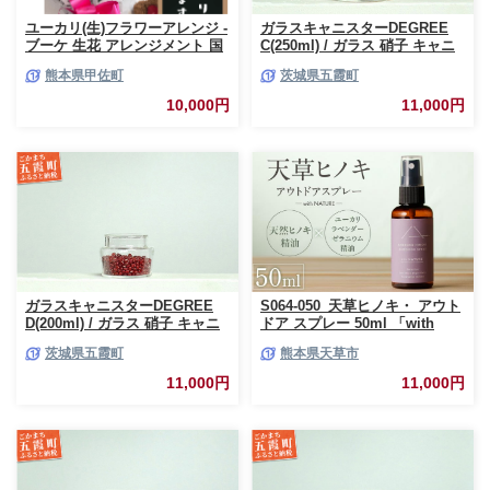
ユーカリ(生)フラワーアレンジ -
ガラスキャニスターDEGREE
ブーケ 生花 アレンジメント 国
C(250ml) / ガラス 硝子 キャニ
産 熊本県産 切り花 15～20本 イ
スター DEGREE ハンドメイド
熊本県甲佐町
茨城県五霞町
ンテリア 虫よけ作用 人気 おす
耐熱 一生もの 職人 こだわり
すめ 熊本県 甲佐町
JIDA デザインミュージアムセ
10,000円
11,000円
レクション 茨城県 五霞町
ガラスキャニスターDEGREE
S064-050_天草ヒノキ・ アウト
D(200ml) / ガラス 硝子 キャニ
ドア スプレー 50ml 「with
スター DEGREE ハンドメイド
NATURE」
茨城県五霞町
熊本県天草市
耐熱 一生もの 職人 こだわり
JIDA デザインミュージアムセ
11,000円
11,000円
レクション 茨城県 五霞町