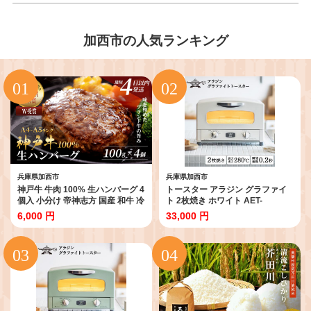
加西市の人気ランキング
兵庫県加西市
兵庫県加西市
神戸牛 牛肉 100% 生ハンバーグ 4
トースター アラジン グラファイ
個入 小分け 帝神志方 国産 和牛 冷
ト 2枚焼き ホワイト AET-
凍 黒毛和牛 グルメ 肉汁 ハンバー
GS13CW 白 速熱 おしゃれ インテ
6,000 円
33,000 円
グ 神戸ビーフ 但馬牛 最短4日以内
リア キッチン 家電 兵庫 加西市 お
発送
掃除 お手入れ楽々 朝食 食パン グ
ラファイトヒーター 速暖 パン焼
き タイマー付き 温め