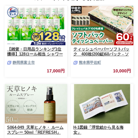
【雑貨・日用品ランキング1位
ティッシュペーパーソフトパッ
獲得】128ロール相当 シャワー
ク 400枚(200組)60パック - ソ
トイレに最適 トイレットペーパ
フトパック ティッシュ ペーパ
静岡県富士市
熊本県甲佐町
ー ダブル プレミアムシンラ 96
ー 生活用品 雑貨 日用品 必需品
ロール (12R×8パック) 配達時間
紙 常備品 まとめ買い 備蓄 防災
17,000円
10,000円
指定可能 1.3倍巻き トイレット
ストック 熊本県 甲佐町【ZC】
ペーパー 日用品 トイレットペ
【価格改定XB】
ーパー 生活用品 トイレットペ
ーパー 人気 おすすめ [sf001-
012]
S064-049_天草ヒノキ・ ルーム
H-1図録「浮世絵から見る海
スプレー 50ml「REFRESH」
女」