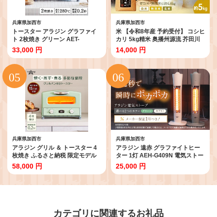
兵庫県加西市
兵庫県加西市
トースター アラジン グラファイ
米 【令和8年産 予約受付】 コシヒ
ト 2枚焼き グリーン AET-
カリ 5kg精米 奥播州源流 芥田川
GS13CG 緑 速熱 おしゃれ インテ
産 芥田川 農家直送 5キロ 国産米
33,000 円
14,000 円
リア キッチン 家電 兵庫 加西市 朝
こしひかり 贈り物 喜ばれる お米
食 食パン グラファイトヒーター
ギフト おいしいお米 お祝い 内祝
速暖 パン焼き タイマー付き 温め
い 贈答 美味しい おいしい
サクサク カリカリ トースト
兵庫県加西市
兵庫県加西市
アラジン グリル ＆ トースター 4
アラジン 遠赤 グラファイトヒー
枚焼き ふるさと納税 限定モデル
ター 1灯 AEH-G409N 電気ストー
緑 グリーン 調理家電 グラファイ
ブ 室内 暖房 冬 インテリア コンパ
58,000 円
25,000 円
ト パン 焼く 調理器具 人気 インテ
クト インテリア 家電 暖房 暖房器
リア デザイン 新生活 一人暮らし
具 リビング 寝室 Aladdin 遠赤グ
遠赤グラファイト グリルパン グ
ラファイト ストーブ ヒーター 電
リルプレート 付属
化製品 暖房器具
カテゴリに関連するお礼品