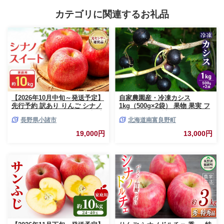
カテゴリに関連するお礼品
【2026年10月中旬～発送予定】
自家農園産・冷凍カシス
先行予約 訳あり りんご シナノ
1kg（500g×2袋） 果物 果実 フ
スイート 約10kg 24～40玉入 家
ルーツ セット 詰め合わせ
長野県小諸市
北海道南富良野町
庭用 フルーツ 果物 甘い 訳あり
おいしい 林檎
19,000円
13,000円