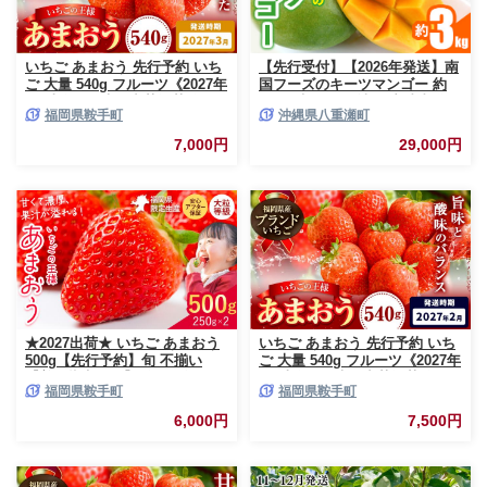
いちご あまおう 先行予約 いち
【先行受付】【2026年発送】南
ご 大量 540g フルーツ《2027年
国フーズのキーツマンゴー 約
3月上旬-3月末頃出荷》苺 旬 く
3kg - 先行予約 沖縄 産地直送
福岡県鞍手町
沖縄県八重瀬町
だもの 果物 福岡県 鞍手町【配
南国フルーツ 旬の味覚 沖縄県
送不可地域あり】
産 国産マンゴー 希少種 オスス
7,000円
29,000円
メ 沖縄県 八重瀬町
★2027出荷★ いちご あまおう
いちご あまおう 先行予約 いち
500g【先行予約】旬 不揃い
ご 大量 540g フルーツ《2027年
【着日指定不可】《2027年2月
2月上旬-2月末頃出荷》苺 旬 く
福岡県鞍手町
福岡県鞍手町
中旬-3月中旬頃出荷》福岡名産
だもの 果物 福岡県 鞍手町【配
品 果物 くだもの フルーツ いち
送不可地域あり】
6,000円
7,500円
ご 苺 イチゴ【配送不可地域:離
島】