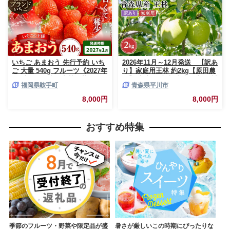
いちご あまおう 先行予約 いち
2026年11月～12月発送 【訳あ
ご 大量 540g フルーツ《2027年
り】家庭用王林 約2kg【原田農
1月上旬-1月末頃出荷》苺 旬 く
園】 家庭用 青森 青森県産 平川
福岡県鞍手町
青森県平川市
だもの 果物 福岡県 鞍手町【配
りんご リンゴ 林檎 くだもの 果
送不可地域あり】
物 フルーツ
8,000円
8,000円
おすすめ特集
季節のフルーツ・野菜や限定品が盛
暑さが厳しいこの時期にぴったりな