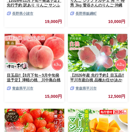
【2026年11月下旬～発送予定】
りんご シナノドルチェ 秀 ～ 特
先行予約 訳あり りんご サンふ
秀 3kg 菅谷さんのりんご 沖縄
じ 約10kg 24～40玉入 家庭用
県への配送不可 2026年9月下旬
長野県小諸市
長野県飯綱町
フルーツ 果物 甘い おいしい 林
頃から2026年10月上旬頃まで順
檎 リンゴ
次発送予定 令和8年度出荷分 長
19,000円
10,000円
野県 飯綱町 [0790]
目玉品!!【8月下旬～9月中旬発
【2026年産 先行予約】目玉品!!
送予定】津軽の桃 川中島白桃
平川市産白桃 品種お任せ(あか
約3kg
つき/まどか/伊達白桃) 約2kg(6-
青森県平川市
青森県平川市
8玉)【今井農園】[hi-0064-003]
15,000円
12,500円