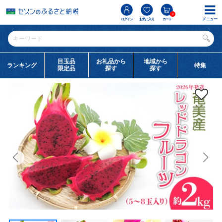
0
メニュー
ログイン
お気に入り
カート
目玉品
お礼品から
地域から
ランキング
特集
限定品
探す
探す