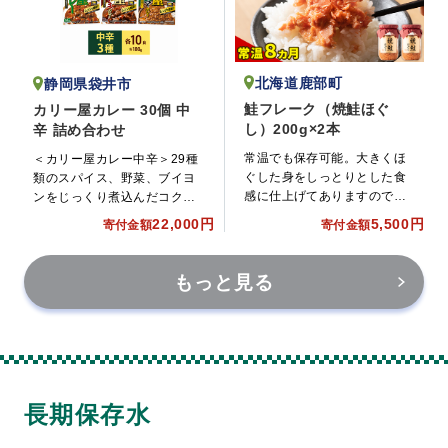
北海道鹿部町
静岡県袋井市
鮭フレーク（焼鮭ほぐ
カリー屋カレー 30個 中
し）200g×2本
辛 詰め合わせ
常温でも保存可能。大きくほ
＜カリー屋カレー中辛＞29種
ぐした身をしっとりとした食
類のスパイス、野菜、ブイヨ
感に仕上げてありますので、
ンをじっくり煮込んだコクの
お子様から年配の方までお召
あるカレー専門店の味わいの
22,000円
5,500円
寄付金額
寄付金額
し上がりいただけます。
ビーフカレー。
もっと見る
長期保存水