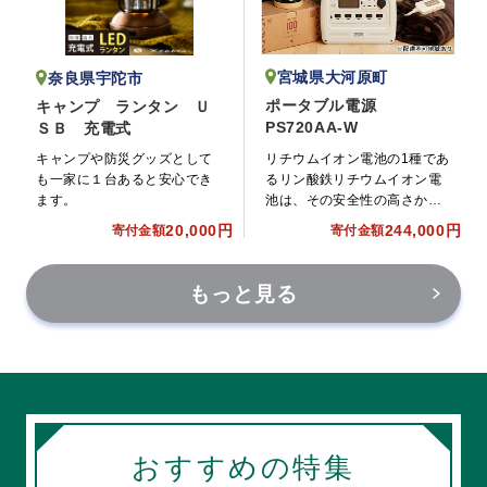
宮城県大河原町
奈良県宇陀市
ポータブル電源
キャンプ ランタン Ｕ
PS720AA-W
ＳＢ 充電式
リチウムイオン電池の1種であ
キャンプや防災グッズとして
るリン酸鉄リチウムイオン電
も一家に１台あると安心でき
池は、その安全性の高さから
ます。
電気自動車用バッテリーにも
20,000円
244,000円
寄付金額
寄付金額
採用されています。
もっと見る
おすすめの特集