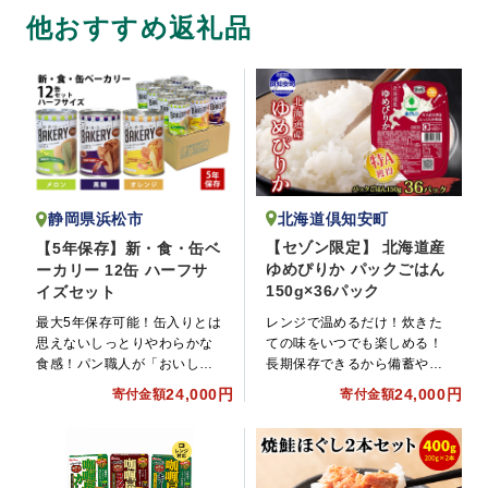
他おすすめ返礼品
北海道倶知安町
静岡県浜松市
【セゾン限定】 北海道産
【5年保存】新・食・缶ベ
ゆめぴりか パックごはん
ーカリー 12缶 ハーフサ
150g×36パック
イズセット
レンジで温めるだけ！炊きた
最大5年保存可能！缶入りとは
ての味をいつでも楽しめる！
思えないしっとりやわらかな
長期保存できるから備蓄や仕
食感！パン職人が「おいし
送りにもぴったり。北海道産
さ」にとことんこだわりまし
24,000円
24,000円
寄付金額
寄付金額
『ゆめぴりか』パックごはん
た。地震や災害時の防災用備
150g×計36パックセットで
蓄食料としてもおすすめで
す。
す！