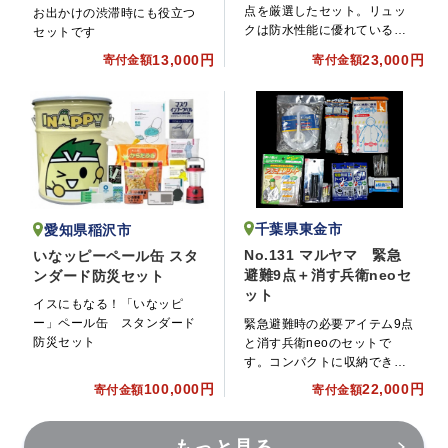
点を厳選したセット。リュッ
お出かけの渋滞時にも役立つ
クは防水性能に優れているの
セットです
で雨の日も安心。また、正面
13,000円
23,000円
寄付金額
寄付金額
についているポケットはスマ
ホ操作可能な窓付き、内側に
は5L、10Lがわかる目盛り付
です。
千葉県東金市
愛知県稲沢市
No.131 マルヤマ 緊急
いなッピーペール缶 スタ
避難9点＋消す兵衛neoセ
ンダード防災セット
ット
イスにもなる！「いなッピ
ー」ペール缶 スタンダード
緊急避難時の必要アイテム9点
防災セット
と消す兵衛neoのセットで
す。コンパクトに収納できる
のが特徴です。
100,000円
22,000円
寄付金額
寄付金額
もっと見る