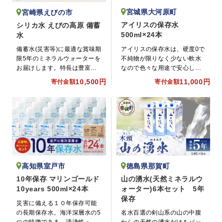
宮城県大河原町
宮崎県えびの市
アイリスの保存水
シリカ水 えびの高原 備蓄
500ml×24本
水
アイリスの保存水は、硬度0で
備蓄水(災害等)に最適な賞味期
不純物が限りなく少ない軟水
限5年のミネラルウォーターを
なので色々な用途で安心して
お届けします。特長は豊富な
使えます。
ミネラル分を含有する弱アル
10,500円
11,000円
寄付金額
寄付金額
カリ天然水、まろやかな味わ
いと美容と健康に良いと言わ
れるシリカが59.9mg/L含まれ
ています。
徳島県那賀町
高知県室戸市
山の湧水(天然ミネラルウ
10年保存 マリンゴールド
ォーター)6本セット 5年
10years 500ml×24本
保存
災害に備える１０年保存可能
の長期保存水。海洋深層水の5
名水百選の剣山系の山の中腹
つの特徴である 清浄性・富