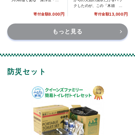
からの天然の湧水だけをパッ
栄養性・ミネラル・ 低温安
クしたのが、この「木頭 山
定性・熟成性に優れており、
の湧水」です。 5年という長
8.000円
13,000円
寄付金額
寄付金額
長期保存に適しています。
期保存可能で、非常用備蓄飲
料水として、各地防災センタ
ーにも採用されています。
もっと見る
防災セット