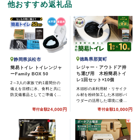
他おすすめ返礼品
徳島県那賀町
静岡県浜松市
レジャー・アウトドア持
簡易トイレ トイレンジャ
ち運び用 木粉簡易トイ
ーFamily BOX 50
レ1回セット×10個
2～3人の家族で約1週間分の
備えを目標に水、食料と共に
木頭杉の未利用材・リサイク
防災備蓄品としてご準備くだ
ル材を粉砕加工した木頭杉パ
さい。
ウダーの活用した環境に優し
く吸水性・消臭性に優れる簡
24,000円
10,000円
寄付金額
寄付金額
易トイレ。