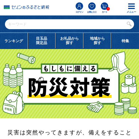
0
メニュー
ログイン
お気に入り
カート
目玉品
お礼品から
地域から
ランキング
特集
限定品
探す
探す
災害は突然やってきますが、備えをすること