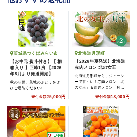
北海道月形町
茨城県つくばみらい市
【2026年夏発送】北海道
【お中元 熨斗付き】【 桐
赤肉メロン 北の女王
箱入り 】巨峰1房 【2026
年8月より発送開始】
北海道月形町から、ジューシ
ーで甘～い！赤肉メロン「北
秋の味覚、茨城のぶどうをぜ
の女王」＆青肉メロン「月
ひご堪能ください♪
雫」秀品をお届けします。
25,000円
18,000円
寄付金額
寄付金額