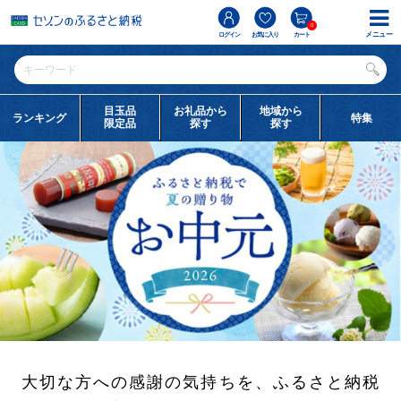
0
メニュー
ログイン
お気に入り
カート
目玉品
お礼品から
地域から
ランキング
特集
限定品
探す
探す
大切な方への感謝の気持ちを、ふるさと納税