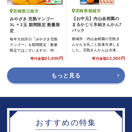
宮崎県都城市
宮崎県日南市
【お中元】内山金柑園の
みやざき 完熟マンゴー
まるかじり氷結きんかん7
3L × 2玉 期間限定 数量限
パック
定
都城市・内山金柑園の完熟き
毎年大好評の『みやざき完熟
んかんを丸ごと急速冷凍しま
マンゴー』を期間限定・数量
した。完熟きんかんは冷凍す
限定ではございますが、特別
ると冷凍みかんと同じように
に返礼品としてご用意いたし
21,000円
12,500円
寄付金額
寄付金額
甘味を多く感じます。
ました!!大満足の3Lサイズを
お届けいたします。
もっと見る
おすすめの特集