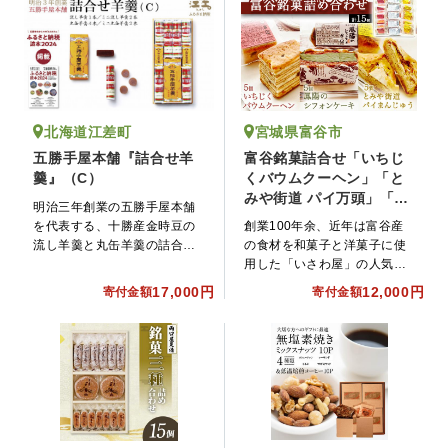
宮城県富谷市
北海道江差町
富谷銘菓詰合せ「いちじ
五勝手屋本舗『詰合せ羊
くバウムクーヘン」「と
羹』（C）
みや街道 パイ万頭」「鳳
明治三年創業の五勝手屋本舗
陽のシフォンケーキ」
を代表する、十勝産金時豆の
創業100年余、近年は富谷産
流し羊羹と丸缶羊羹の詰合せ
の食材を和菓子と洋菓子に使
です。主張せず他素材の味を
用した「いさわ屋」の人気商
活かしてまとめる金時豆の特
品3種を詰合せでご用意いたし
17,000円
12,000円
寄付金額
寄付金額
徴は、そのまま同店の心が
ました。
け。伝統の味わいを今に伝え
ています。