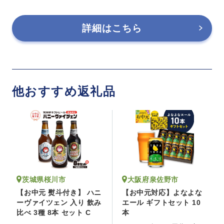
詳細はこちら
他おすすめ返礼品
大阪府泉佐野市
茨城県桜川市
【お中元対応】よなよな
【お中元 熨斗付き】 ハニ
エール ギフトセット 10
ーヴァイツェン 入り 飲み
本
比べ 3種 8本 セット C