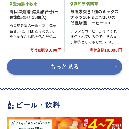
愛知県碧南市
愛知県小牧市
無塩素焼き4種のミックス
両口屋是清 銘菓詰合せ(三
ナッツ10P＆こだわりの
種類詰合せ 15個入)
低温焙煎コーヒー10P
両口屋是清の一番人気『銘菓
詰合』は、口あたりの良い、
ナッツとコーヒーがそれぞれ
滑らかなこし餡を包んだ焼菓
梱包されているので、そのま
子です。
ま贈答としてもお使いいただ
けます。
９,000円
10,000円
寄付金額
寄付金額
もっと見る
ビール・飲料