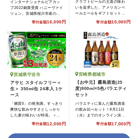
クラフトビールの王道の味わ
インターナショナルビアカッ
いを追求した、アメリカンペ
プ2022銅賞受賞 ハニーヴァイ
ールエールをギフトセットで
ツェン。茨城県桜川市産の希
お届けします♪
少な山桜はちみつと国産小麦
16,000円
10,000円
寄付金額
寄付金額
を用いた無濾過ビールです。
宮崎県都城市
茨城県守谷市
【お中元】霧島酒造(25
アサヒ スタイルフリー＜
度)900ml×5色バラエティ
生＞ 350ml缶 24本入 1ケ
セット
ース
バラエティに富んだ霧島酒造
「糖質0」の発泡酒。すっきり
の飲み比べセット！8月11日
爽快な飲みやすさとしっかり
（火）までのオンライン決済
した麦の味わいが特長。＜生
限定です。
＞製法で本格的な飲みごた
12,000円
17,000円
寄付金額
寄付金額
え。糖質の気になる方にも嬉
しい商品です。