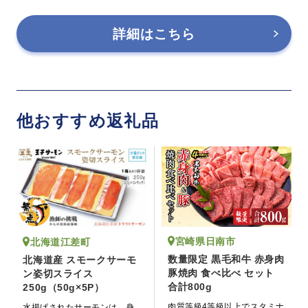
詳細はこちら
他おすすめ返礼品
宮崎県日南市
北海道江差町
数量限定 黒毛和牛 赤身肉
北海道産 スモークサーモ
豚焼肉 食べ比べ セット
ン姿切スライス
合計800g
250g（50g×5P）
肉質等級4等級以上でスタミナ
水揚げされたサーモンは、身