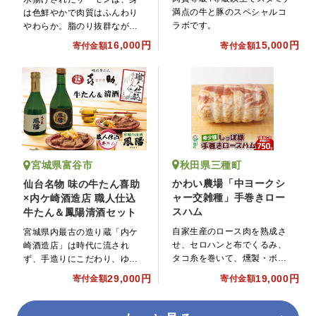
満点の牛と豚のスペシャルコ
は色鮮やかで肉質はふんわり
ラボです。
やわらか。脂のり抜群ながら
臭みのない、誰にでも食べや
16,000円
15,000円
寄付金額
寄付金額
すい魚に成長してくれまし
た。
秋田県三種町
宮城県富谷市
かわい農場「中ヨークシ
仙台名物 味の牛たん喜助
ャー交雑種」手巻きロー
×内ケ崎酒造店 職人仕込
スハム
牛たん＆鳳陽清酒セット
自家生産のロース肉を熟成さ
宮城県内最古の造り蔵「内ケ
せ、セロハンと布でくるみ、
崎酒造店」は時代に流され
タコ糸を巻いて、燻製・ボイ
ず、手造りにこだわり、ゆっ
ルした、かわい農場自慢のロ
たりとした香り、やわらかな
29,000円
19,000円
寄付金額
寄付金額
ースハムです。
味わいの銘酒を生み出し続け
ております。