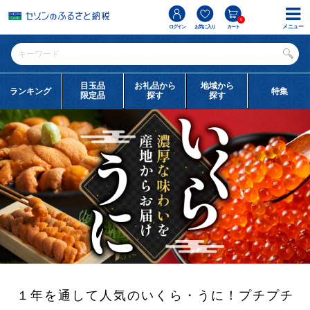
0
メニュー
ログイン
お気に入り
カート
目玉品
お礼品から
地域から
ランキング
特集
限定品
探す
探す
１年を通して人気のいくら・うに！プチプチ