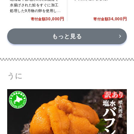
水揚げされた鮭をすぐに加工
処理した9月物の卵を使用しま
す。創業30年以上の料理人が
30,000円
34,000円
寄付金額
寄付金額
特製の醤油で味付けし冷凍し
たものを、たっぷり400gお送
りします。
もっと見る
うに