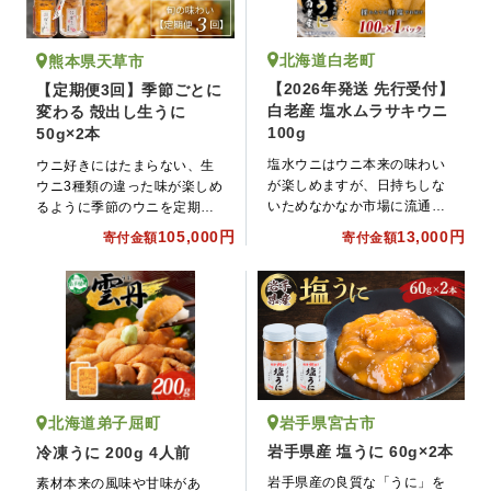
北海道白老町
熊本県天草市
【2026年発送 先行受付】
【定期便3回】季節ごとに
白老産 塩水ムラサキウニ
変わる 殻出し生うに
100g
50g×2本
塩水ウニはウニ本来の味わい
ウニ好きにはたまらない、生
が楽しめますが、日持ちしな
ウニ3種類の違った味が楽しめ
いためなかなか市場に流通し
るように季節のウニを定期便
ませんでした。マルヒラ渡邊
に致しました!
105,000円
13,000円
寄付金額
寄付金額
水産では、一般的な流通過程
では水揚げ後、加工・市場・
小売店を経て販売となる過程
をカットし、自社加工によっ
て「通販でも新鮮なうに」を
お手頃な価格でお届けしてお
ります。
岩手県宮古市
北海道弟子屈町
岩手県産 塩うに 60g×2本
冷凍うに 200g 4人前
岩手県産の良質な「うに」を
素材本来の風味や甘味があ