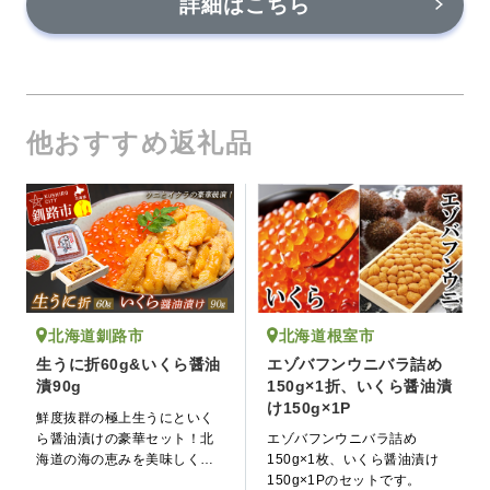
詳細はこちら
他おすすめ返礼品
北海道根室市
北海道釧路市
エゾバフンウニバラ詰め
生うに折60g&いくら醤油
150g×1折、いくら醤油漬
漬90g
け150g×1P
鮮度抜群の極上生うにといく
ら醤油漬けの豪華セット！北
エゾバフンウニバラ詰め
海道の海の恵みを美味しくお
150g×1枚、いくら醤油漬け
召し上がりください！
150g×1Pのセットです。