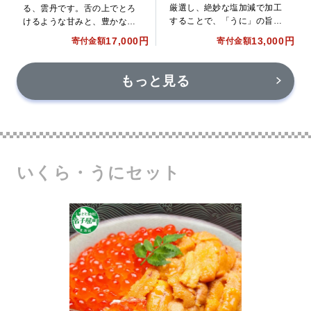
厳選し、絶妙な塩加減で加工
る、雲丹です。舌の上でとろ
することで、「うに」の旨み
けるような甘みと、豊かな磯
を凝縮させた贅沢な味わいが
の香りが口いっぱいに広が
17,000円
13,000円
寄付金額
寄付金額
特徴です。
り、至福のひと時をもたらし
ます。
もっと見る
いくら・うにセット