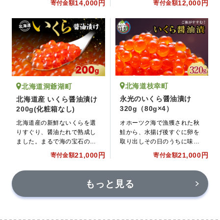
14,000円
12,000円
寄付金額
寄付金額
えめで、やさしい味付けのた
たまりません。昆布が効いた
め、小さなお子様や女性の方
特製たれが、いくらの美味し
からも好まれます。
さを引き立てます。後引く美
味しさがお口に広がります。
北海道枝幸町
北海道洞爺湖町
永光のいくら醤油漬け
北海道産 いくら醤油漬け
320g（80g×4）
200g(化粧箱なし)
オホーツク海で漁獲された秋
北海道産の新鮮ないくらを選
鮭から、水揚げ後すぐに卵を
りすぐり、醤油たれで熟成し
取り出しその日のうちに味付
ました。まるで海の宝石のよ
け加工しています。色鮮やか
うなイクラは、そのひと粒ひ
21,000円
21,000円
寄付金額
寄付金額
なオレンジ色の粒が口の中で
と粒に、旨みが凝縮されてい
はじけます。
ます。ひと口食べれば、プチ
っとはじけ、とろけるような
もっと見る
濃厚な味わいが広がります。