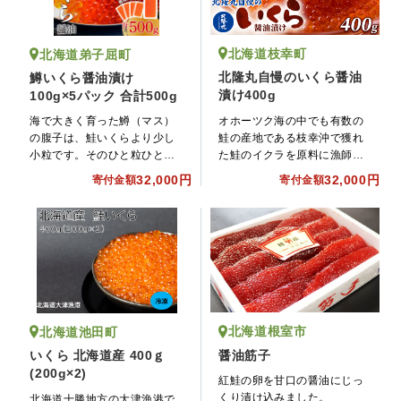
北海道枝幸町
北海道弟子屈町
北隆丸自慢のいくら醤油
鱒いくら醤油漬け
漬け400g
100g×5パック 合計500g
オホーツク海の中でも有数の
海で大きく育った鱒（マス）
鮭の産地である枝幸沖で獲れ
の腹子は、鮭いくらより少し
た鮭のイクラを原料に漁師さ
小粒です。そのひと粒ひと粒
んが作った醤油漬けです。柔
に、濃厚な味がギュッと凝縮
32,000円
32,000円
寄付金額
寄付金額
らかな口ざわりと豊かな味わ
されており、豊潤な味わいで
いをお楽しみ下さい。
す。粒は柔らかく、食感と溢
れる旨味は、鮭いくらと比べ
て引けを取らない美味しさで
す。あたたかいご飯にたっぷ
り乗せて、お召し上がりくだ
さい。
北海道根室市
北海道池田町
醤油筋子
いくら 北海道産 400ｇ
(200g×2)
紅鮭の卵を甘口の醤油にじっ
くり漬け込みました。
北海道十勝地方の大津漁港で