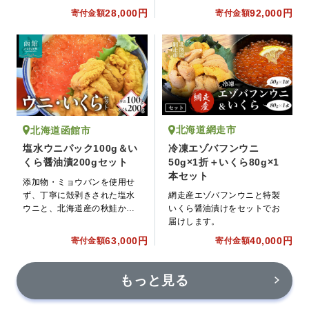
28,000円
92,000円
寄付金額
寄付金額
北海道網走市
北海道函館市
冷凍エゾバフンウニ
塩水ウニパック100g＆い
50g×1折＋いくら80g×1
くら醤油漬200gセット
本セット
添加物・ミョウバンを使用せ
ず、丁寧に殻剥きされた塩水
網走産エゾバフンウニと特製
ウニと、北海道産の秋鮭から
いくら醤油漬けをセットでお
作るいくら醤油漬けのセット
届けします。
です。豪華に海鮮丼にしてお
63,000円
40,000円
寄付金額
寄付金額
召し上がりください。
もっと見る