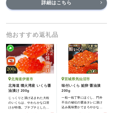
詳細はこちら
他おすすめ返礼品
宮城県気仙沼市
北海道伊達市
味付いくら 鮭卵 醤油漬
北海道 噴火湾産 いくら醤
200g
油漬け 200g
一粒一粒丁寧にほぐし、門外
じっくりと漬け込まれた大粒
不出の秘伝の醤油タレに漬け
のいくらは、やわらかな口溶
込み風味豊かでまろやかな味
けが特徴。プチプチとした食
に仕上げています。塩分が控
感で、とろけるような甘さが