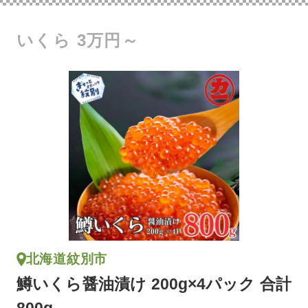
いくら 3万円～
北海道紋別市
鱒いくら醤油漬け 200g×4パック 合計
800g