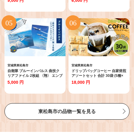
9,000 円
6,000 円
んこ萩乃井 常温 ご当地 グルメ ギ
ンプ 夜釣り 台風 地震 災害 停電
フト お中元 お歳暮 母の日 父の日
緊急時 アウトドア レジャー 航空
包装 宮城県 東松島市 オンライン
自衛隊 松島基地 空自 大人気 防衛
ワンストップ 自治体マイページ C
省 宮城県 東松島市 オンラインワ
ンストップ 対応
宮城県東松島市
宮城県東松島市
自衛隊 ブルーインパルス 曲技ク
ドリップバッグコーヒー 自家焙煎
リアファイル 2枚組 〈翔〉 エンブ
アソートセット 合計 30袋 (5種×
レムステッカー 1枚 クリアファイ
各6袋) ドリップコーヒー ブレン
5,000 円
18,000 円
ル ステッカー Blue Impulse 航空
ドコーヒー エルサルバドル コス
自衛隊 松島基地 空自 大人気 防衛
タリカ メキシコ ケニア コーヒー
省 宮城県 東松島市 オンラインワ
coffee こーひー 飲み比べ ギフト
ンストップ 対応
贈り物 就労継続支援B型 からころ
オンラインワンストップ 自治体マ
イページ 宮城県 東松島市 C
東松島市の品物一覧を見る