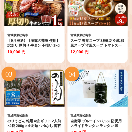
宮城県東松島市
宮城県東松島市
【9月発送】【塩竈の藻塩 使用】
スープ 野菜スープ 3種9袋 冷蔵 和
訳あり 厚切り 牛タン 不揃い 1kg
風スープ 洋風スープ トマトスー
（ 500g × 2袋 ） 小分け 焼き肉 バ
プ パウチ レトルト レンジアップ
10,000 円
12,000 円
ーベキュー BBQ 牛たん 訳アリ 食
10種の野菜スープ 11種の野菜ス
品 宮城名物 仙台名物 牛タンふる
ープ トマト 時短 手軽ローリング
さと納税 塩味 家計応援 冷凍 キャ
ストック 石川食品 宮城県 東松島
ンプ 飯 オンラインワンストップ
市 【C】
宮城県 東松島市 オイタミート
宮城県東松島市
宮城県東松島市
のりうどん 乾麺 4袋 ギフト 2人前
自衛隊 ブルーインパルス 防災用
×4袋 200g × 4袋 麺 つゆなし 海苔
スライドランタン ランタン 黒
うどん 満点 青空レストラン ちゃ
Blue Impulse キャンプ ソロキャ