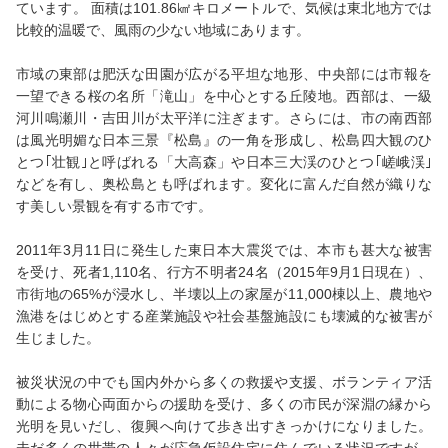
ています。 面積は101.86㎢キロメートルで、気候は東北地方では
比較的温暖で、風雨の少ない地域にあります。
市域の東部は肥沃な田園が広がる平坦な地形、中央部には市報を
一望できる桜の名所「滝山」を中心とする丘陵地。西部は、一級
河川鳴瀬川・吉田川が太平洋に注ぎます。さらには、市の南西部
は風光明媚な日本三景『松島』の一角を形成し、松島四大観のひ
とつ｢壮観｣と呼ばれる「大高森」や日本三大渓のひとつ｢嵯峨渓｣
などを有し、奥松島とも呼ばれます。変化に富んだ自然が織りな
す美しい景観を有する市です。
2011年3月11日に発生した東日本大震災では、本市も甚大な被害
を受け、死者1,110名、行方不明者24名（2015年9月1日現在）、
市街地の65%が浸水し、半壊以上の家屋が11,000棟以上、農地や
漁港をはじめとする産業施設や社会基盤施設にも壊滅的な被害が
生じました。
被災状況の中でも国内外から多くの救援や支援、ボランティア活
動による物心両面からの援助を受け、多くの市民が深淵の縁から
光明を見いだし、復興へ向けて歩き出すきっかけになりました。