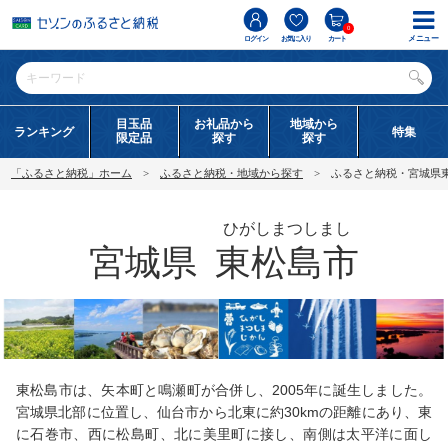
0
メニュー
ログイン
お気に入り
カート
目玉品
お礼品から
地域から
ランキング
特集
限定品
探す
探す
「ふるさと納税」ホーム
ふるさと納税・地域から探す
ふるさと納税・宮城県
ひがしまつしまし
宮城県
東松島市
東松島市は、矢本町と鳴瀬町が合併し、2005年に誕生しました。
宮城県北部に位置し、仙台市から北東に約30kmの距離にあり、東
に石巻市、西に松島町、北に美里町に接し、南側は太平洋に面し