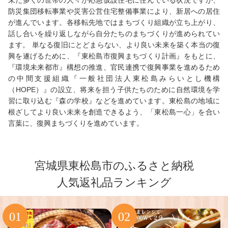
未だ多くの世帯の人々が応急仮設住宅に住んでいる状況ですが、
防災集団移転事業や災害公営住宅整備事業により、新居への居住
が進んでいます。各移転先地ではまちづくり組織が立ち上がり、
話し合いを繰り返しながら自分たちのまちづくりが進められてい
ます。 単なる復旧にとどまらない、より良い未来を築く本当の復
興を遂げるために、『東松島市復興まちづくり計画』をもとに、
『環境未来都市』構想の推進、官民連携で復興事業を進めるため
の中間支援組織『一般社団法人東松島みらいとし機構
（HOPE）』の設立、将来を担う子供たちのために自然環境を学
習に取り込む『森の学校』などを進めています。東松島の地域に
根ざしてより良い未来を創造できるよう、「東松島一心」を合い
言葉に、復興まちづくりを進めています。
宮城県東松島市のふるさと納税
人気返礼品ランキング