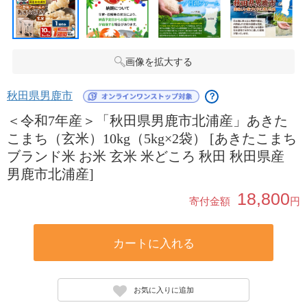
画像を拡大する
秋田県男鹿市
？
＜令和7年産＞「秋田県男鹿市北浦産」あきた
こまち（玄米）10kg（5kg×2袋） [あきたこまち
ブランド米 お米 玄米 米どころ 秋田 秋田県産
男鹿市北浦産]
18,800
寄付金額
円
カートに入れる
お気に入りに追加