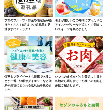
季節のフルーツ・野菜や限定品が盛
暑さが厳しいこの時期にぴったりな
りだくさん！8月までの返礼品を見
アイスやゼリーなど涼しくて美味し
逃さずにチェック！
いスイーツを集めました！
仕事もプライベートも健康であるこ
いつもの食卓をパッと贅沢に！日本
とが一番。快眠やダイエットなど健
各地から選りすぐった極上のお肉を
康や美容にまつわる返礼品を集めま
多数ご紹介します。
した。