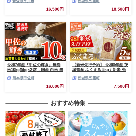
青森県平川市
茨城県五霞町
県 平川市】
白米 コメ こめ 食べ比べセット
コシヒカリ ひとめぼれ 先行予
16,500円
18,500円
約 2026年 人気 家計応援 単一米
茨城県 五霞町
令和7年産『甲佐の輝き』無洗
【新米先行予約】 令和8年産 茨
米10kg(5kg×2袋) - 国産 白米 無
城県産 ふくまる 5kg / 新米 先
洗米 お米 ブレンド米 複数原料
行受付 先行予約 2026年 米 お米
熊本県甲佐町
茨城県五霞町
米 訳あり 厳選 マイスター 生活
精米 特A米 特A 特A評価 旨味
応援 ひのひかり 森のくまさん
安心 美味しい 茨城県 五霞町
16,000円
7,500円
おすすめ 熊本県 甲佐町【価格
改定ZL】
おすすめ特集