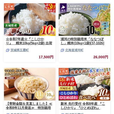
☆令和7年産☆『こしひか
浦河の特別栽培米「ななつぼ
り』 精米10kg(5kg×2袋) 出荷
し」精米(10kg×1袋)[37-1026]
日に合わせて精米 コシヒカリ
茨城県五霞町
北海道浦河町
米 お米 10kg コメ こめ 人気 銘
柄 家計応援 中山産業 家庭用 茨
17,500円
26,000円
城県産 茨城県 五霞町【価格変
更AB】
【寄附金額を見直しました】≪
新米 先行受付 令和8年産 『こ
令和8年11月発送≫ 特別栽培
しひかり』『ひとめぼれ』
米 はれわたり玄米10kg【青森
10kg (各5kg×1袋ずつ) 米 お米