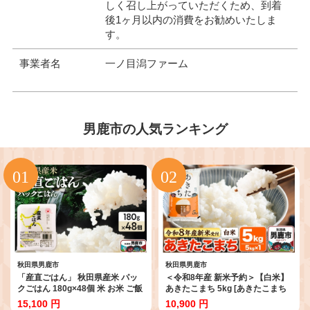
しく召し上がっていただくため、到着
後1ヶ月以内の消費をお勧めいたしま
す。
事業者名
一ノ目潟ファーム
男鹿市の人気ランキング
秋田県男鹿市
秋田県男鹿市
「産直ごはん」 秋田県産米 パッ
＜令和8年産 新米予約＞【白米】
クごはん 180g×48個 米 お米 ご飯
あきたこまち 5kg [あきたこまち
災害時 保存食 防災食 非常食 備蓄
ブランド米 お米 白米 精米 米どこ
15,100 円
10,900 円