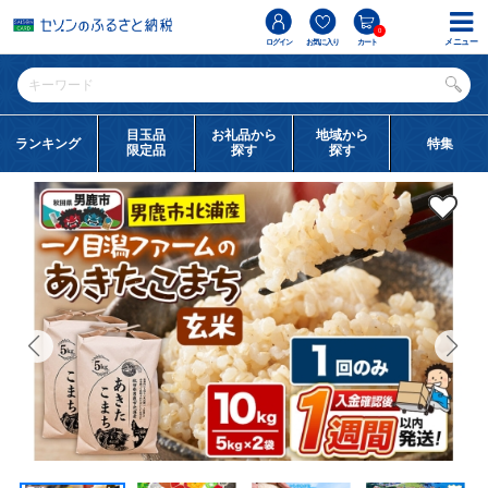
0
メニュー
ログイン
お気に入り
カート
目玉品
お礼品から
地域から
ランキング
特集
限定品
探す
探す