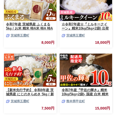
令和7年産 茨城県産 ふくまる
☆令和7年産☆『ミルキークイ
5kg / お米 精米 特A米 特A 特A
ーン』精米10kg(5kg×2袋) 出荷
評価 旨味 安心 美味しい 茨城県
日に合わせて精米 / 米 お米
茨城県五霞町
茨城県五霞町
五霞町【価格改定X】
10kg コメ こめ 人気 銘柄 家計
応援 中山産業 家庭用 茨城県産
8,000円
18,000円
茨城県 五霞町【価格変更AB】
【新米先行予約】 令和8年産 茨
令和7年産『甲佐の輝き』精米
城県産 にじのきらめき 5kg / 新
10kg(5kg×2袋)- 国産 白米 精米
米 先行受付 先行予約 2026年 米
お米 ブレンド米 複数原料米 訳
茨城県五霞町
熊本県甲佐町
お米 精米 旨味 安心 美味しい
あり 厳選 マイスター 生活応援
茨城県 五霞町
ひのひかり 森のくまさん おす
7,500円
15,000円
すめ 熊本県 甲佐町【価格改定
ZO】