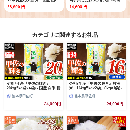
×2杯 男鹿なび 蟹 カニ 国産 秋田
南水 梨 こだわりの甘い梨 5kg前
ずわい蟹 ずわいガニ [新鮮 冷蔵
後 3L 14～16玉 産地直送 旬の果
28,900 円
14,600 円
便]
物 ギフト 秋田県 男鹿市 [日本梨
梨 なし ナシ 南水 なんすい ナンス
イ]
カテゴリに関連するお礼品
令和7年産『甲佐の輝き』
令和7年産『甲佐の輝き』無洗
20kg(5kg袋×4袋) - 国産 白米 精
米・16kg(5kg×2袋、6kg×1袋) -
米 お米 ブレンド米 複数原料米
国産 白米 無洗米 お米 ブレンド
熊本県甲佐町
熊本県甲佐町
訳あり 厳選 マイスター 生活応
米 複数原料米 訳あり 厳選 マイ
援 ひのひかり 森のくまさん お
スター 生活応援 ひのひかり 森
24,000円
24,000円
すすめ 熊本県 甲佐町【価格改
のくまさん おすすめ 熊本県 甲
定ZR】
佐町【価格改定ZP】