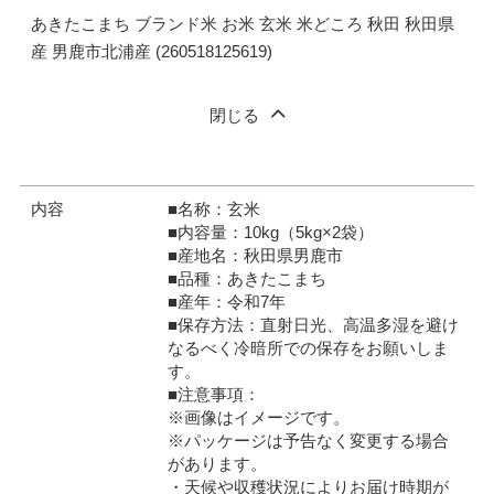
あきたこまち ブランド米 お米 玄米 米どころ 秋田 秋田県
産 男鹿市北浦産 (260518125619)
閉じる
内容
■名称：玄米
■内容量：10kg（5kg×2袋）
■産地名：秋田県男鹿市
■品種：あきたこまち
■産年：令和7年
■保存方法：直射日光、高温多湿を避け
なるべく冷暗所での保存をお願いしま
す。
■注意事項：
※画像はイメージです。
※パッケージは予告なく変更する場合
があります。
・天候や収穫状況によりお届け時期が