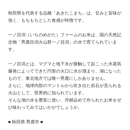
秋田県を代表する品種「あきたこまち」は、甘みと旨味が
強く、もちもちとした食感が特徴です。
一ノ目潟（いちのめがた）ファームのお米は、国の天然記
念物「男鹿目潟火山群一ノ目潟」の水で育てられていま
す。
一ノ目潟とは、マグマと地下水が接触して起こった水蒸気
爆発によってできた円形の火口に水が溜まり、湖になった
もので、東北地方では唯一男鹿にしかありません。
さらに、地球内部のマントルから吹き出た岩石が見られる
火山として、世界的に知られています。
そんな湖の水を豊富に使い、丹精込めて作られたお米をぜ
ひ味わってみてはいかがでしょうか。
■ 秋田県 男鹿市 ■