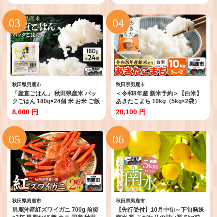
常備 セット パックライス
ろ 秋田 秋田県産]
秋田県男鹿市
秋田県男鹿市
「産直ごはん」 秋田県産米 パッ
＜令和8年産 新米予約＞【白米】
クごはん 180g×24個 米 お米 ご飯
あきたこまち 10kg（5kg×2袋）
災害時 保存食 防災食 非常食 備蓄
[あきたこまち ブランド米 お米 白
8,600 円
20,100 円
常備 セット パックライス
米 精米 米どころ 秋田 秋田県産]
秋田県男鹿市
秋田県男鹿市
男鹿沖産紅ズワイガニ 700g 前後
【先行受付】10月中旬～下旬発送