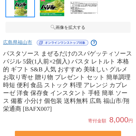
画像を拡大する
広島県福山市
？
パスタソース まぜるだけのスパゲッティソース
バジル 5袋(1人前×2個入) パスタ レトルト 本格
的 ギフト S&B 人気 おすすめ 美味しい グルメ
お取り寄せ 贈り物 プレゼント セット 簡単調理
時短 便利 食品 ストック 料理 アレンジ カプレ
ーゼ 洋食 保存食 インスタント 手軽 簡単 ソー
ス 備蓄 小分け 個包装 送料無料 広島 福山市/翔
栄通商 [BAFX007]
8,000
寄付金額
円