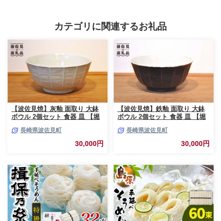
直送 お取り寄せ 取り寄せ 贈り物
ぶ 小分け 詰め合わせ セット 4種
ギフト 贈答品 贈答 大容量 絶品 銘
豚バラ 豚ロース 広島 福山 肉 豚肉
品 福山グルメ 人気 おすすめ おい
ロース バラ しゃぶしゃぶ セット
カテゴリに関連するお礼品
しい 美味しい 広島県福山市/クニ
食べ比べ 贈答 ギフト プレゼント
ヒロ株式会社 [BACG001]
[BAER012]
【波佐見焼】灰釉 面取り 大鉢
【波佐見焼】鉄釉 面取り 大鉢
ボウル 2個セット 食器 皿 【堀
ボウル 2個セット 食器 皿 【堀
江陶器】 [JD163]
江陶器】 [JD164]
長崎県波佐見町
長崎県波佐見町
30,000円
30,000円