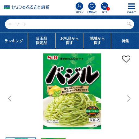
0
メニュー
ログイン
お気に入り
カート
目玉品
お礼品から
地域から
ランキング
特集
限定品
探す
探す