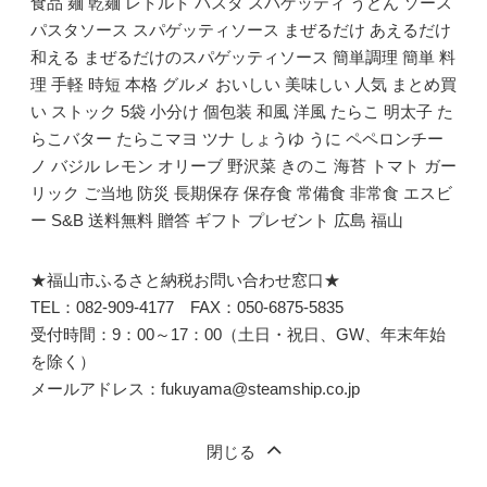
食品 麺 乾麺 レトルト パスタ スパゲッティ うどん ソース
パスタソース スパゲッティソース まぜるだけ あえるだけ
和える まぜるだけのスパゲッティソース 簡単調理 簡単 料
理 手軽 時短 本格 グルメ おいしい 美味しい 人気 まとめ買
い ストック 5袋 小分け 個包装 和風 洋風 たらこ 明太子 た
らこバター たらこマヨ ツナ しょうゆ うに ペペロンチー
ノ バジル レモン オリーブ 野沢菜 きのこ 海苔 トマト ガー
リック ご当地 防災 長期保存 保存食 常備食 非常食 エスビ
ー S&B 送料無料 贈答 ギフト プレゼント 広島 福山
★福山市ふるさと納税お問い合わせ窓口★
TEL：082-909-4177 FAX：050-6875-5835
受付時間：9：00～17：00（土日・祝日、GW、年末年始
を除く）
メールアドレス：fukuyama@steamship.co.jp
閉じる