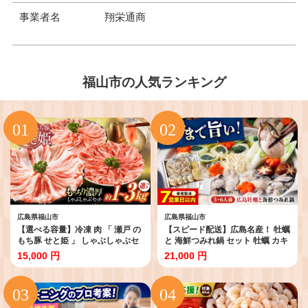
事業者名
翔栄通商
福山市の人気ランキング
広島県福山市
広島県福山市
【選べる容量】冷凍 肉 「 瀬戸 の
【スピード配送】広島名産！ 牡蠣
もち豚 せと姫 」 しゃぶしゃぶセ
と 海鮮つみれ鍋 セット 牡蠣 カキ
ット ( ロース 肩ロース バラ ) 3種
かき 冷凍 牡蠣 むき身 海鮮 鍋 つ
15,000 円
21,000 円
の部位 広島県福山市/日本畜産株
みれ 練り物 瀬戸内海 海の幸 魚介
式会社 豚肉 しゃぶしゃぶ 豚ロー
類 鍋物 牡蠣鍋 海鮮鍋 セット 人気
ス 豚肩ロース バラ肉 ばら 肉 おに
おすすめ おいしい 牡蠣 海鮮 鍋 セ
く にく お肉 鍋 しゃぶしゃぶ肉 ス
ット カキ 冷凍 むき身 つみれ 海の
ライス セット 広島 福山 ロース バ
幸 魚介類 鍋物 人気 おすすめ おい