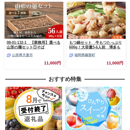
島原市 / ながいけ[SCH020]
08-01-132-1 【業務用】選べる
もつ鍋セット 牛もつたっぷり
山形の麺セット①そば
600g！大容量5-6人前 博多も
（200g×28袋）
つ鍋やまや 国産牛もつ 篠栗
山形県天童市
福岡県篠栗町
町本社 AZ039
11,000円
11,000円
おすすめ特集