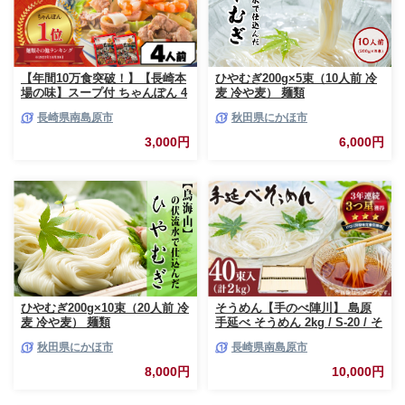
【年間10万食突破！】【長崎本
ひやむぎ200g×5束（10人前 冷
場の味】スープ付 ちゃんぽん 4
麦 冷や麦） 麺類
食 / ちゃんぽん チャンポン 長
長崎県南島原市
秋田県にかほ市
崎 スープ 乾麺 麺 とんこつ / 南
島原市 / こじま製麺 [SAZ005]
3,000円
6,000円
ひやむぎ200g×10束（20人前 冷
そうめん【手のべ陣川】 島原
麦 冷や麦） 麺類
手延べ そうめん 2kg / S-20 / そ
うめん 島原そうめん 手延べ 麺
秋田県にかほ市
長崎県南島原市
素麺 そうめん 手延べそうめん
素麺 乾麺 麺 そうめん 島原そう
8,000円
10,000円
めん そうめん ソーメン ソーメ
ン 手延べ 麺 素麺 ソーメン / 南