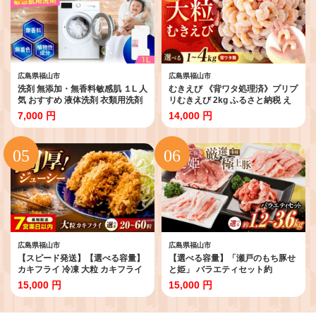
ラ しゃぶしゃぶ セット 食べ比べ
しい 広島県福山市/阿藻珍味
プレゼント [BAER002]
[BADF003]
広島県福山市
広島県福山市
洗剤 無添加・無香料敏感肌 １L 人
むきえび 《背ワタ処理済》プリプ
気 おすすめ 液体洗剤 衣類用洗剤
リむきえび 2kg ふるさと納税 え
赤ちゃん ベビー 肌にやさしい 低
び ふるさと納税 エビ 海老 むきえ
7,000 円
14,000 円
刺激 部屋干し 防臭 ギフト 贈り物
び むき身 たっぷり 処理済み 海鮮
プレゼント ギフト 贈答 日用品 ベ
海産物 魚貝類 魚介類 新鮮 冷凍 食
ビー用品 肌に優しい 新生児 赤ち
品 おかず 冷凍えび 使いやすい 下
ゃん用 低刺激 アトピー肌用 肌着
処理不要 時短 簡単 殻 背ワタ アヒ
子供服 子ども服 子ども用 ベビー
ージョ エビチリ 広島 福山 大容量
用 消耗品 生活用品 ストック 普段
2キロ 訳あり ではない 人気 おす
使い 洗濯洗剤 広島 福山市/株式会
すめ 広島県福山市/マルケー食品
社エスファクトリー [BAGI008]
[BABC003]
広島県福山市
広島県福山市
【スピード発送】【選べる容量】
【選べる容量】「瀬戸のもち豚せ
カキフライ 冷凍 大粒 カキフライ
と姫」 バラエティセット約
広島県産 冷凍カキフライ 広島牡
1,200g ( 肩ロース バラ 小間切れ
15,000 円
15,000 円
蠣 牡蠣 かき カキ 揚げ物 フライ
豚トロ 各300g ) 冷凍 肉 広島県福
料理 簡単 魚介類 海鮮 ギフト 瀬戸
山市/日本畜産株式会社 豚肉 ぶた
内海 海の幸 広島県産 特産品 産地
にく こま切れ ロース しゃぶしゃ