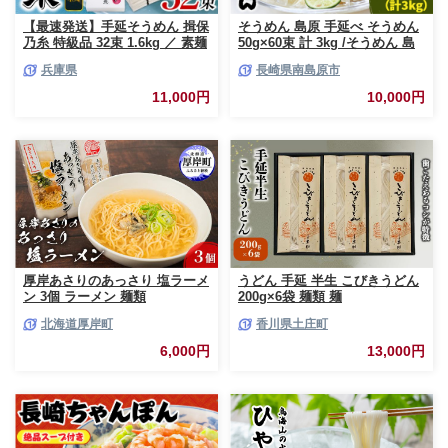
【最速発送】手延そうめん 揖保
そうめん 島原 手延べ そうめん
乃糸 特級品 32束 1.6kg ／ 素麺
50g×60束 計 3kg /そうめん 島
そうめん 揖保乃糸 手延べそう
原 手延べ 素麺 麺 乾麺 上級品
兵庫県
長崎県南島原市
めん にゅうめん にゅう麺 麺 の
そうめん 素麺 麺 乾麺 島原そう
し ギフト お歳暮
めん ソーメン 手延べ 乾麺 手延
11,000円
10,000円
べそうめん 島原そうめん めん
麺 長期保存 災害対策 物価高応
援 / 南島原市 / こじま製麺
[SAZ023]
厚岸あさりのあっさり 塩ラーメ
うどん 手延 半生 こびきうどん
ン 3個 ラーメン 麺類
200g×6袋 麺類 麺
北海道厚岸町
香川県土庄町
6,000円
13,000円