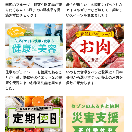
季節のフルーツ・野菜や限定品が盛
暑さが厳しいこの時期にぴったりな
りだくさん！8月までの返礼品を見
アイスやゼリーなど涼しくて美味し
逃さずにチェック！
いスイーツを集めました！
仕事もプライベートも健康であるこ
いつもの食卓をパッと贅沢に！日本
とが一番。快眠やダイエットなど健
各地から選りすぐった極上のお肉を
康や美容にまつわる返礼品を集めま
多数ご紹介します。
した。