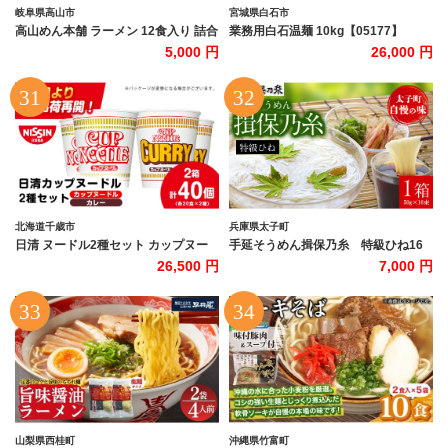
岐阜県高山市
宮城県白石市
高山めん本舗 ラーメン 12食入り 詰合
業務用白石温麺 10kg【05177】
せセット （醤油・みそ・ゆず塩） | 高
5,000 円
26,000 円
山ラーメン 食べ比べ スープ付き ちぢ
れ麺 細麺 5000円 飛騨高山 高山めん
本舗 JM007【人気ラーメン おすすめ
ラーメン 高山ラーメン 拉麺 取り寄せ
ご当地ラーメン】
北海道千歳市
兵庫県太子町
日清 ヌードル2種セット カップヌー
手延そうめん揖保乃糸 特級ひね16
ドル・カレーヌードル各20食 ラーメ
束【1664587】
26,500 円
7,000 円
ン 麺 即席麺 麺類 カップ麺 インスタ
ント カップラーメン
山梨県西桂町
沖縄県竹富町