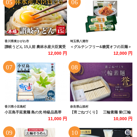
香川県東かがわ市
埼玉県八潮市
讃岐うどん 15人前 農林水産大臣賞受
＜グルテンフリー&糖質オフの豆麺＞
賞 うどん つゆ付き うどん 手打ちうど
ZENB ゼンブヌードル 丸麺16食(4袋)
12,000 円
12,000 円
ん 半生うどん さぬきうどん 香川 香川
パスタ、ラーメン等に【1643986】
県 東かがわ市
香川県小豆島町
奈良県山添村
小豆島手延素麺 島の光 特級品黒帯
【宵ごねづくり】 三輪素麺 誉(三輪
2kg 紙箱(50g×40束)
そうめん ほまれ) 2kg(50g×40束)
11,000 円
10,000 円