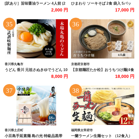
[訳あり］旨味醤油ラーメン 4人前 (2
ひまわり ソーキそば 2食 袋入 5パッ
人前×2パック) 富士山麓の水で練り上
ク
2,000 円
17,000 円
げたおいしいラーメン 旨味の効いた
スープ付 ／ セット 拉麺 ちぢれ麺 送
料無料 山梨県 特産品【n0629-
02_hir】
香川県丸亀市
京都府京都市
うどん 香川 元祖さぬきゆでうどん 10
【京都麺匠たか松】おうちつけ麺(4食
人前 宮武讃岐製麺所 丸亀からお届け
入)［ 京都 ラーメン 有名店 メディア
8,000 円
18,000 円
ダシ付き 讃岐うどん 麺 麺類 個包装
掲載多数 濃厚つけ麺 石臼全粒粉の褐
常温 常温保存 日持ち 簡単調理 備蓄
色麺 細麺 鶏 豚 ホタテ 魚介 スープ 人
讃岐 香川県 丸亀 丸亀市
気 おすすめ グルメ 簡単 便利 お取り
寄せ 通販 送料無料 ふるさと納税 ］
香川県土庄町
福岡県太宰府市
小豆島手延素麺 島の光 特級品黒帯
一蘭ラーメン生麺セット （12食入）