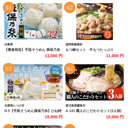
兵庫県
福岡県篠栗町
【最速発送】手延そうめん 揖保乃糸
もつ鍋セット 牛もつたっぷり
特級品 32束 1.6kg ／ 素麺 そうめん
600g！大容量5-6人前 博多もつ鍋や
11,000 円
11,000 円
揖保乃糸 手延べそうめん にゅうめん
まや 国産牛もつ 篠栗町本社
にゅう麺 麺 のし ギフト お歳暮
AZ039
兵庫県たつの市
鹿児島県霧島市
G-5【手延そうめん揖保乃糸】ひね特
A-141 職人のこだわりセット(3人前)
級品 黒帯 30束
【鹿児島ラーメン】
15,000 円
10,000 円