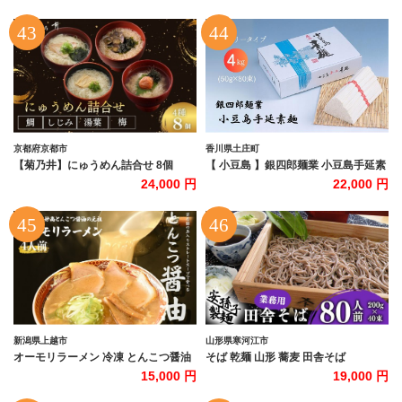
ツ入りリンゴ酢500ml×1本セット】
京都府京都市
香川県土庄町
【菊乃井】にゅうめん詰合せ 8個
【 小豆島 】銀四郎麺業 小豆島手延素
（鯛・しじみ・湯葉・梅 ×各2）［ 京
麺 4kg (50g×80束) ファミリータイプ
24,000 円
22,000 円
都 料亭 京料理 人気 おすすめ 老舗 グ
手延べ そうめん 素麺 麺 麺類 たっぷ
ルメ ミシュラン ギフト プレゼント 贈
り ご家庭用 国産 香川 香川県 土庄 土
答用 お取り寄せ ］
庄町
新潟県上越市
山形県寒河江市
オーモリラーメン 冷凍 とんこつ醤油
そば 乾麺 山形 蕎麦 田舎そば
4人前 新潟ラーメン 上越ラーメン 豚
200g×40束（業務用セット80人前）
15,000 円
19,000 円
骨 ご当地 グルメ お取り寄せ 新潟県
019-F-AB004
上越市