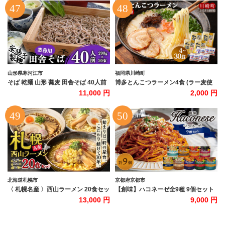
山形県寒河江市
福岡県川崎町
そば 乾麺 山形 蕎麦 田舎そば 40人前
博多とんこつラーメン4食 (ラー麦使
（200g×20束） 業務用セット 011-F-
用) スープ付き 乾麺 人気 ラーメン ら
11,000 円
2,000 円
AB010
ーめん 豚骨ラーメン とんこつ 拉麺 豚
骨 博多ラーメン 美味しいラーメン 本
場 便利 晩ごはん 朝ご飯 惣菜 おかず
小分け お手軽 子ども 家族 簡単 イン
スタントラーメン 川崎 福岡
北海道札幌市
京都府京都市
〈 札幌名産 〉西山ラーメン 20食セッ
【創味】ハコネーゼ全9種 9個セット
ト 人気 人気 ご当地ラーメン 味噌ラー
［ 京都 創味 プロ仕様 レトルト パス
13,000 円
9,000 円
メン 醤油ラーメン 塩ラーメン 食べ比
タソース 全9種はレア 簡単 時短 おい
べ スープ付き お取り寄せ 北海道
しい 人気 おすすめ グルメ 洋食 イタ
リアン レトルト パスタソース 調味料