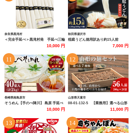
奈良県黒滝村
秋田県湯沢市
＜完全手延べ＞黒滝村発 手延べ三輪
稲庭うどん徳用訳あり約15人前
そうめん 2000g(三輪素麺 鳥居
(250g×5袋)【(株)稲庭うどん販売】
10,000 円
7,000 円
誉50g×40束)_ そうめん 素麺 手延べ
[K1504]
三輪 麺類 乾麺 人気 おすすめ 送料無
料 贈答 ギフト にゅう麺 三輪素麺 ブ
ランド 【1229898】
長崎県南島原市
山形県天童市
そうめん【手のべ陣川】 島原 手延べ
08-01-132-5 【業務用】選べる山形
そうめん 2kg / S-20 / そうめん 島原そ
の麺セット⑤４種セット（200g×各7
10,000 円
11,000 円
うめん 手延べ 麺 素麺 そうめん 手延
袋：計28袋）
べそうめん 素麺 乾麺 麺 そうめん 島
原そうめん そうめん ソーメン ソーメ
ン 手延べ 麺 素麺 ソーメン / 南島原市
/ ながいけ[SCH020]