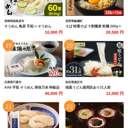
管 ドリンク ケース 普段 日用品 日常
静岡県 牧之原市
長崎県南島原市
長野県飯綱町
そうめん 島原 手延べ そうめん
そば 特選そば 十割蕎麦 乾麺 200g ×
50g×60束 計 3kg /そうめん 島原 手延
10袋 20人前 2kg 国産原料100%使用
10,000 円
20,500 円
べ 素麺 麺 乾麺 上級品 そうめん 素麺
十割そば専用工場謹製 山本食品 信州
麺 乾麺 島原そうめん ソーメン 手延べ
10割 蕎麦 十割そば 信州そば 乾蕎麦
乾麺 手延べそうめん 島原そうめん め
小麦粉不使用 20500円 長野県 飯綱町
ん 麺 長期保存 災害対策 物価高応援 /
[1706]
南島原市 / こじま製麺 [SAZ023]
兵庫県宍粟市
秋田県湯沢市
AA6 手延 そうめん 揖保乃糸 特級品
稲庭うどん徳用訳あり31人前
6kg 120束 【 お歳暮 そうめん ギフト
(250g×10袋) 【(株)稲庭うどん販売】
40,000 円
12,000 円
新物 特級 高級 黒帯 いぼのいと 素麺
[B2-1503]
そーめん ソーメン 木箱 化粧箱 荒木箱
揖保の糸 】