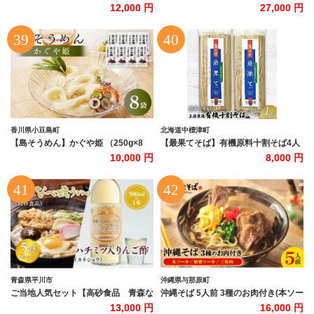
0.9kg 木箱(50g×18束)
一蘭 ラーメン 生麺 麺 豚骨
12,000 円
27,000 円
香川県小豆島町
北海道中標津町
【島そうめん】かぐや姫 （250g×8
【最果てそば】有機原料十割そば4人
袋）
前（200g×2袋）【3001603】
10,000 円
8,000 円
青森県平川市
沖縄県与那原町
ご当地人気セット【高砂食品 青森な
沖縄そば 5人前 3種のお肉付き(本ソー
べ焼うどん 5食×カネショウ ハチミ
キ/軟骨ソーキ/三枚肉)【1592477】
13,000 円
16,000 円