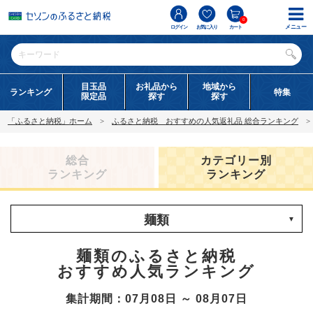
0
メニュー
ログイン
お気に入り
カート
目玉品
お礼品から
地域から
ランキング
特集
限定品
探す
探す
「ふるさと納税」ホーム
ふるさと納税 おすすめの人気返礼品 総合ランキング
総合
カテゴリー別
ランキング
ランキング
麺類
麺類のふるさと納税
おすすめ人気ランキング
集計期間：07月08日 ～ 08月07日