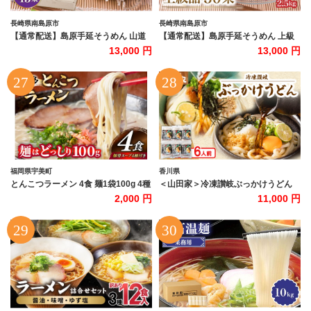
長崎県南島原市
長崎県南島原市
【通常配送】島原手延そうめん 山道
【通常配送】島原手延そうめん 上級
そうめん 特級品 50g×45束 / そうめん
品 2.5kg ふし麺付き / そうめん 島原
13,000 円
13,000 円
島原そうめん 手延べ 麺 素麺 / 南島原
そうめん 手延べ 麺 素麺 / 南島原市 /
市 / そうめんの山道 [SDC008]
そうめんの山道[SDC001]
福岡県宇美町
香川県
とんこつラーメン 4食 麺1袋100g 4種
＜山田家＞冷凍讃岐ぶっかけうどん
類の本場博多の福岡産スープ 詰め合
個包装 RZ6N/6人前(香川県)_讃岐う
2,000 円
11,000 円
わせ [炭焼豚丼と塩ホルモンの店 西北
どん 冷凍 うどん 6人前 だし だし付き
の杜 福岡県 宇美町 um40bfw560030]
かけ 釜 本格 讃岐麺 名店 山田家 ギフ
豚骨ラーメン とんこつ 豚骨 福岡 博多
ト 贈答 美味しい 送料無料
メール便 郵便受け配達
【1618125】