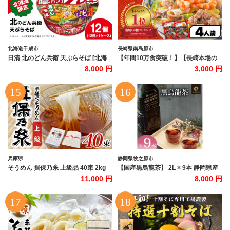
北海道千歳市
長崎県南島原市
日清 北のどん兵衛 天ぷらそば [北海
【年間10万食突破！】【長崎本場の
道仕様]12個
味】スープ付 ちゃんぽん 4食 / ちゃん
8,000 円
3,000 円
ぽん チャンポン 長崎 スープ 乾麺 麺
とんこつ / 南島原市 / こじま製麺
[SAZ005]
兵庫県
静岡県牧之原市
そうめん 揖保乃糸 上級品 40束 2kg
【国産黒烏龍茶】 2L × 9本 静岡県産
手延べ【最速発送】/ そうめん ギフト
PET ボトル飲料 ペットボトル 黒ウー
11,000 円
8,000 円
お取り寄せ 乾麺 手延べ にゅうめん 素
ロン茶 烏龍茶 国産 ポリフェノール配
麺 麺類 夕飯 簡単調理 冷やし レシピ
合 いなば園 ウーロン茶 牧之原市 お茶
備蓄 グルメ 離乳食 アレンジ 洋風 チ
茶 水分補給 防災 備蓄 飲み物 ソフト
ャンプル 温かいそうめん ぶっかけ 歳
ドリンク 飲料 定番 人気 おすすめ 送
暮 中元
料無料 行事 レジャー キャンプ 差し入
れ おすそわけ 熱中症対策 長期保存 保