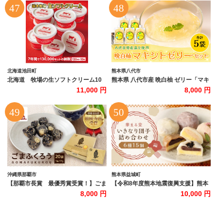
レーゼ 有名店 バニラ チョコ チョコバ
も サツマイモ 食べ比べ 無添加 健康
ッキー アイスバー カップアイス スイ
茨城県 行方市 人気 送料無料(EV-3)
ーツ あいす 大容量 食べ比べ 定番 ア
ソート 6種 セット詰め合わせ 贈り物
ギフト 夏 休み おやつ 子どもの日 母
の日 父の日 お中元 敬老の日 お歳暮
お年賀
北海道池田町
熊本県八代市
北海道 牧場の生ソフトクリーム10
熊本県 八代市産 晩白柚 ゼリー「マキ
個 アイスクリーム 詰合せ
シト ゼリー」セット（5袋入り） ば
11,000 円
8,000 円
んぺいゆ 柑橘 手作り
沖縄県那覇市
熊本県益城町
【那覇市長賞 最優秀賞受賞！】ごま
【令和8年度熊本地震復興支援】熊本
ふくろう 20袋入り｜那覇市 菓子 お
いきなり団子 専門店 華まる堂 15個
8,000 円
10,000 円
かし 食品 人気 和菓子 沖縄 那覇市 受
詰合せ (6種) 団子
賞 ごま ふくろう