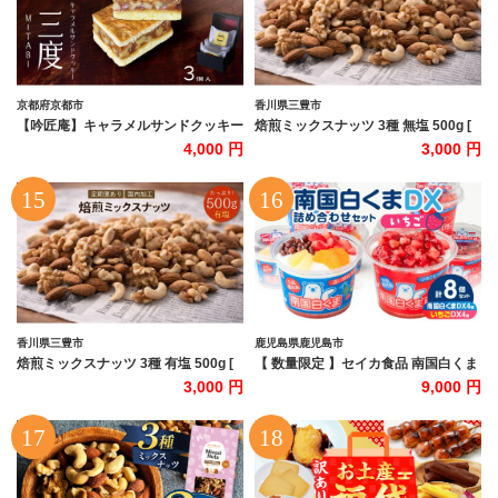
京都府京都市
香川県三豊市
【吟匠庵】キャラメルサンドクッキー
焙煎ミックスナッツ 3種 無塩 500g [
ミルク 3個入｜京都 スイーツブラン
ミックスナッツ ナッツ アーモンド く
4,000 円
3,000 円
ド 人気スイーツ [ 焼き菓子 洋菓子 ミ
るみ カシューナッツ 自家焙煎 焙煎ナ
ルク キャラメル 胡桃 おいしい グルメ
ッツ 無添加ナッツ 健康おやつ 健康習
おしゃれ 人気 おすすめ ギフト プレゼ
慣 大容量ナッツ お取り寄せ おつまみ
ント お取り寄せ 通販 送料無料 ふるさ
おやつ 食塩不使用派 ナッツ好き 人気
と納税 ]
返礼品 香川県 三豊市 本気モード ]
香川県三豊市
鹿児島県鹿児島市
焙煎ミックスナッツ 3種 有塩 500g [
【 数量限定 】セイカ食品 南国白くま
ミックスナッツ ナッツ アーモンド く
DX・南国白くまDX（いちご味）詰め
3,000 円
9,000 円
るみ カシューナッツ 自家焙煎 焙煎ナ
合わせセット K051-002_01
ッツ 父母ヶ浜 無添加ナッツ 健康おや
つ 健康習慣 大容量ナッツ お取り寄せ
おつまみ おやつ ナッツ好き 人気返礼
品 ご当地グルメ 香川県 三豊市 本気モ
ード ]