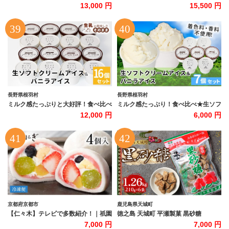
ュラーセット
れない店】で紹介！ シャトレーゼ チ
13,000 円
15,500 円
ョコバッキー入り バニラ＆チョコア
イスバラエティセット 食べ比べ 北海
道 カップ アイスクリーム 詰め合わせ
セット 大量 有名店 人気 ギフト 北杜
市
長野県根羽村
長野県根羽村
ミルク感たっぷりと大好評！食べ比べ
ミルク感たっぷり！食べ比べ★生ソフ
★生ソフトクリームアイス＆バニラア
トクリームアイス＆バニラアイスクリ
12,000 円
6,000 円
イスクリーム 16個セット アイスクリ
ーム 7個セット アイスクリーム 牛乳
ーム アイス バニラ 生乳 牛乳 ミルク
ミルク アイス 生乳 搾りたて バニラ
根羽村 ネバーランド 12000円
マダガスカル産 バニラビーンズ 濃厚
根羽村 ネバーランド 6000円
京都府京都市
鹿児島県天城町
【仁々木】テレビで多数紹介！｜祇園
徳之島 天城町 平瀬製菓 黒砂糖
ぽっちり 4個入（フルーツ大福/祇を
1.26kg（210g×6袋） 黒糖 お菓子
7,000 円
7,000 円