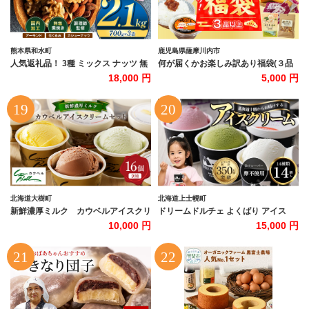
熊本県和水町
鹿児島県薩摩川内市
人気返礼品！ 3種 ミックス ナッツ 無
何が届くかお楽しみ訳あり福袋(３品
塩 無添加 大容量 訳あり 2.1kg | 小分
以上) ZSR-695
18,000 円
5,000 円
け 700g × 3袋 アーモンド くるみ カシ
ューナッツ おやつ 食事 代用 健康 美
容 促進 目視検査 独自ブレンド 無添加
無塩 熊本県 熊本 くまもと 和水町 な
ごみ 訳あり 規格外 不揃い
北海道大樹町
北海道上士幌町
新鮮濃厚ミルク カウベルアイスクリ
ドリームドルチェ よくばり アイス
ームセット9種16個_ アイス アイスク
100ml×14個（全14種） 詰め合わせ
10,000 円
15,000 円
リーム ジェラート カップアイス スイ
食べ比べ A2ミルク製 卵不使用 北海
ーツ デザート 北海道 大樹町 人気 美
道 牧場直送 スイーツ ジェラート アイ
味しい バニラアイス バニラ チョコ ミ
スクリーム ご当地アイス 人気 ギフト
ルク メロン 【1398012】
贈答用 冷凍 ドリームヒル ［015-
D80］