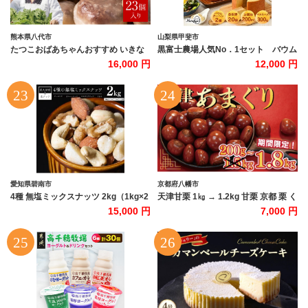
熊本県八代市
山梨県甲斐市
たつこおばあちゃんおすすめ いきな
黒富士農場人気No．1セット バウム
り団子 1個(60g) × 23個入り
クーヘン 卵 マヨネーズ
16,000 円
12,000 円
愛知県碧南市
京都府八幡市
4種 無塩ミックスナッツ 2kg（1kg×2
天津甘栗 1㎏ → 1.2kg 甘栗 京都 栗 く
袋） アーモンド カシューナッツ マカ
り 25年産 完熟 栗 くり 栗爪 殻付き お
15,000 円
7,000 円
ダミアナッツ くるみ 生ナッツ 直火焙
菓子 おつまみ 甘露煮 マロン モンブラ
煎 おつまみ おやつ 大満足 チャック付
ン 栗ご飯 京都 八幡 八幡市
き 美容 健康 人気 高リピート ナッツ
H059-151