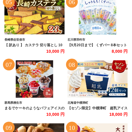
デー 贈り物 プレゼント 誕生日 カップ
ツ デザート 根羽村 ネバーランド
詰め合わせ バラエティ | バニラ チョ
6000円
コレート ストロベリー ピスタチオ バ
ニラ＆クッキー ウベ 沖縄紅イモ 塩ち
んすこう 沖縄シークヮーサー 沖縄黒
糖 琉球ロイヤルミルクティ 沖縄パイ
ン
長崎県佐世保市
石川県羽咋市
【 訳あり 】 カステラ 切り落とし 10
【9月20日まで】 くずバー 8本セット
パック ( 230g × 10 ) セット 大容量 小
8種 オレンジ ぶどう もも パイン マス
10,000 円
8,000 円
分け 人気 No1 カステラ かすてら か
カット マンゴー いちご 抹茶 しゃりし
すていら 長崎 スイーツ 国産 卵 使用
ゃり もちもち くずアイス アイス アイ
【和泉屋】 スイーツ デザート はちみ
スバー 葛アイス 葛バー クズバー 棒ア
つ 抹茶 黒糖 蜂蜜 ケーキ かすてら カ
イス くず 葛 パイナップル イチゴ 苺
ステラ お中元 御中元 ご褒美 菓子 和
桃 お取り寄せ 贈答 贈り物 お土産 土
菓子 長崎県 佐世保市
産 おみやげ ギフト プレゼント 石川県
羽咋 トキ 放鳥 地 とき 能登 災害 復興
支援 復興支援
群馬県桐生市
北海道中標津町
まるでケーキのようなパフェアイスの
【セゾン限定】中標津町 超乳アイス
セット コールドストーン パフェア
（ミルク＆チョコ） 140ml×12個セ
10,000 円
18,000 円
イス 3種(8個入)【1714637】
ット 計1680ml【78003】