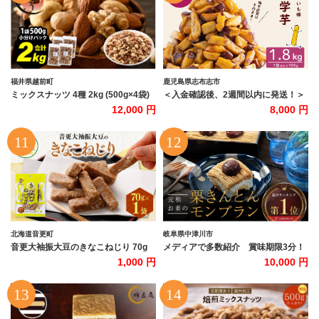
福井県越前町
鹿児島県志布志市
ミックスナッツ 4種 2kg (500g×4袋)
＜入金確認後、2週間以内に発送！＞
チャック袋付き 食塩不使用！【クル
【訳あり・業務用】薩摩おいも棒セッ
12,000 円
8,000 円
ミ アーモンド カシューナッツ マカダ
ト 計1.8kg(900g×2袋) p8-142-2w
ミアナッツ くるみ 生ナッツ 焙煎 素焼
き 無塩 おつまみ お菓子 お取り寄せ
おやつ 小分け】 [e70-a023]
北海道音更町
岐阜県中津川市
音更大袖振大豆のきなこねじり 70g
メディアで多数紹介 賞味期限3分！
【B53】 きなこ きな粉 黄粉 大豆 だ
「元祖お重の栗きんとんモンブラン」
1,000 円
10,000 円
いず おやつ 和菓子 お菓子 お茶請け
【未来のご褒美】スイーツ 栗 モンブ
お茶菓子 常温 北海道 音更町
ラン くりきんとん デザート ご褒美 お
取り寄せ くり お菓子 菓子 F4N-2298