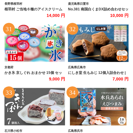
長野県根羽村
鹿児島県日置市
根羽村 ご当地６種のアイスクリーム
No.381 南国白くまDX詰め合わせセッ
セット 24個 生ソフトクリームアイス
ト！南国白くま(250ml×4個)南国白く
14,000 円
10,000 円
バニラアイス 西尾抹茶 抹茶 りんご 紅
まマンゴー(250ml×4個)計8個のセッ
ほっぺ いちご 苺アイス ブルーベリー
ト！SDX-38 鹿児島 日置市 特産品 か
フレーバー 詰め合わせ 根羽村 ネバー
き氷 氷菓【セイカ食品】
ランド 14000円
京都府
広島県広島市
かき氷 京しぐれ おまかせ 15個 セッ
にしき堂 生もみじ 12個入詰合わせ |
ト アイス カップ デザート スイーツ
もみじ饅頭 生もみじ 和菓子 広島銘菓
9,000 円
7,000 円
レトロ シャーベット ジェラート アイ
にしき堂 もちもち食感 和スイーツ お
スクリーム 京都産 旬 夏 冬 熱中症予
土産菓子 ご当地スイーツ お茶請け ギ
防 夏休み 休み お菓子 洋菓子 氷菓子
フト プレゼント 贈答用 お取り寄せ 人
菓子 おやつ 冷凍 贈答 ギフト プレゼ
気 おすすめ 広島県 広島市
ント 定番 人気 おすすめ ふるさと納税
京都 八幡 八幡市 東洋食品
石川県小松市
広島県呉市