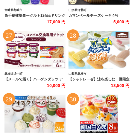
宮崎県都城市
山形県河北町
高千穂牧場ヨーグルト12個&ドリンク
カマンベールチーズケーキ 4号
18本セット《ご入金翌月の10日～20
ka092-01 (山形県 河北町 スイーツ 洋
17,000 円
5,000 円
日頃出荷》_17-16-002
菓子 お菓子 贈答 ギフト プレゼント
お取り寄せ 送料無料)
北海道浜中町
山梨県北杜市
【メールで届く】ハーゲンダッツ ア
【シャトレーゼ】涼を楽しむ！夏限定
イスクリーム『コンビニ交換専用チケ
アイスバー6種セット 季節限定 夏限
10,000 円
13,500 円
ット 6個交換（ローソン）』_H-
定 シャトレーゼ アイスバー かき氷バ
rogift106
ー 果実食感バー スイーツ 食べ比べ セ
ット 詰め合わせ