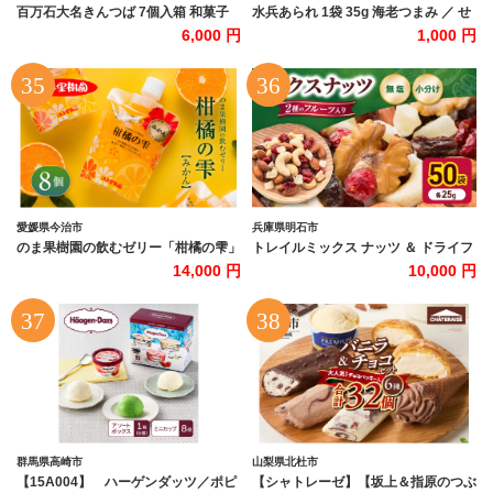
百万石大名きんつば 7個入箱 和菓子
水兵あられ 1袋 35g 海老つまみ ／ せ
【和菓子司 徳田盛華堂】 ギフト プレ
んべい 煎餅 海老せんべい お取り寄せ
6,000 円
1,000 円
ゼント | 石川県 小松市 【和菓子司徳
お菓子 おつまみ 国産 広島県 呉市
田盛華堂】 di001m01
ku091-069-r
愛媛県今治市
兵庫県明石市
のま果樹園の飲むゼリー「柑橘の雫」
トレイルミックス ナッツ ＆ ドライフ
みかん 175g×８個[V003040SET8]
ルーツ 25g×50袋
14,000 円
10,000 円
群馬県高崎市
山梨県北杜市
【15A004】 ハーゲンダッツ／ポピ
【シャトレーゼ】【坂上＆指原のつぶ