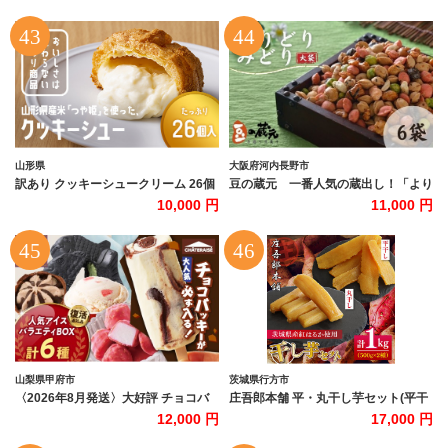
んににぎ）［ 京都 祇園 スイーツ お菓
AS-91
子 人気 おすすめ フルーツ 果物 くだ
もの おいしい 可愛い いちご あまおう
ぶどう 栗 ギフト プレゼント 贈答 お
取り寄せ ］
山形県
大阪府河内長野市
訳あり クッキーシュークリーム 26個
豆の蔵元 一番人気の蔵出し！「より
ご家庭用 お菓子 洋菓子 小分け スイー
どりみどり」大袋（310g）×6パッ
10,000 円
11,000 円
ツ F2Y-5940
ク おかき 豆 豆菓子 せんべい 進物
お菓子 大容量 お豆 人気 おいしい お
つまみ あられ 節分 豆まき 福豆 立春
送料無料
山梨県甲府市
茨城県行方市
〈2026年8月発送〉大好評 チョコバ
庄吾郎本舗 平・丸干し芋セット(平干
ッキーが必ず入る！ 人気アイスバラ
し約500g＋丸干し約500g)｜干し芋
12,000 円
17,000 円
エティBOX 〈6種〉 ランキング急上
平干し芋 丸干し芋 ほしいも ほし芋 セ
昇中！ アイス アイスクリーム シャト
ット 紅はるか 熟成紅はるか さつまい