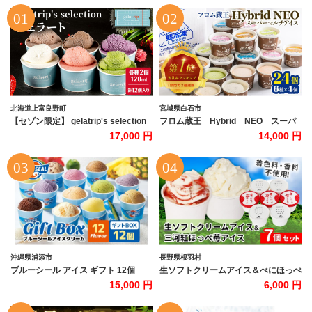
北海道上富良野町
宮城県白石市
【セゾン限定】 gelatrip's selection
フロム蔵王 Hybrid NEO スーパ
ジェラート12個 BOX 北海道 上富良
ーマルチアイスBOX24（6種×4個）
17,000 円
14,000 円
野町 アイス アイスクリーム ジェラー
【0114802】
ト デザート ギフト 贈呈 贈り物 ミル
ク 生乳 牛乳 お菓子 スイーツ 冷凍
沖縄県浦添市
長野県根羽村
ブルーシール アイス ギフト 12個
生ソフトクリームアイス＆べにほっぺ
（12種類）| ブルーシールアイス ブル
苺アイス 7個セット 生ソフトクリー
15,000 円
6,000 円
ーシールアイスクリーム 着日指定可
ムアイス 紅ほっぺ いちご アイス
能 送料無料 ジェラート 沖縄県 バース
クリーム ソフトクリーム スイー