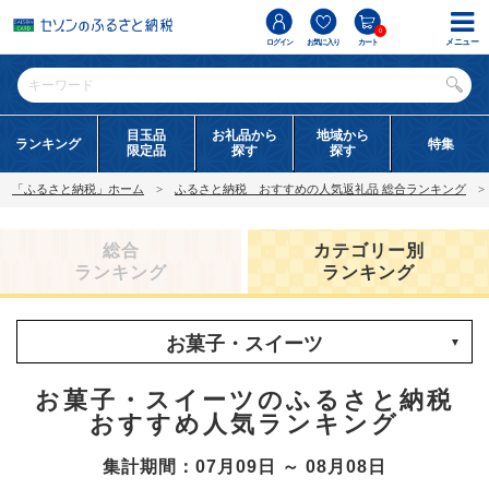
0
メニュー
ログイン
お気に入り
カート
目玉品
お礼品から
地域から
ランキング
特集
限定品
探す
探す
「ふるさと納税」ホーム
ふるさと納税 おすすめの人気返礼品 総合ランキング
総合
カテゴリー別
ランキング
ランキング
お菓子・スイーツ
お菓子・スイーツのふるさと納税
おすすめ人気ランキング
集計期間：07月09日 ～ 08月08日