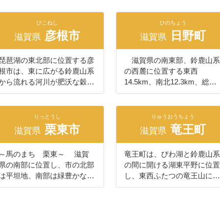
す。 ポイント交換の対象者
扇状地状に広がり、犬上川左
鹿山系からの豊かな清水と自
（滋賀県畜産課調べ・R4.2
岳・鈴ヶ岳などの標高
7.8平方キロメートルの小さ
には、ポイント交換専用サイ
岸扇状地は古くから「甲良の
然に恵まれ、古くから水との
ラムサール条約の登録湿地で
1,000m級の峰々が連なり、
な町です。「豊郷（とよさ
トURLを別途ご案内しており
ひこねし
荘」として拓け、数多くの文
ひのちょう
関わりが深いまちで、この地
ある西の湖は、琵琶湖で一番
芹川、犬上川の清流が町の東
と）」とは、米穀の豊穣を願
彦根市
日野町
ます。 滋賀県の東南部に
化財を有しております。 人
滋賀県
滋賀県
形が農業をはじめとするさま
大きい内湖であり、ヨシの群
南部を源にして、途中、ダム
って命名されたと言われてお
位置する甲賀市は、海外でも
口約7,000人、面積13.62㎢の
ざまな産業を発展させてきま
生地である水郷地帯は琵琶湖
を設けて流域耕地に灌漑用水
り、古くから稲作が主産業で
有名な甲賀流忍者や、タヌキ
平地農村で日本の農村の伝統
した。おだやかな風が吹き、
八景の一つに数えられ、国の
琵琶湖の東北部に位置する彦
滋賀県の南東部、鈴鹿山系
を供給しながら琵琶湖に注い
した。また現在の商業の礎を
の置物で知られる信楽焼のふ
的田園風景が今も残されてい
青い空が広がる春、太陽の光
第1号重要文化的景観にも選
根市は、東に広がる鈴鹿山系
の西麓に位置する東西
でいます。町の西部は比較的
築いた近江商人をはじめ幾多
るさとです。 また、聖武
ます。
を受けて深緑のみどりがまぶ
定されています。古くから農
から流れる河川が肥沃な穀倉
14.5km、南北12.3km、総面
平坦な地域で、水稲に適した
の傑出した先人を世に送り出
天皇が造営した紫香楽宮跡や
しい夏、田園風景が小麦色に
業を中心に栄えてきました
地帯を形成しながら琵琶湖に
積117.60平方kmの町です。
優良農地が広がっています。
したことで知られており、心
東海道の宿場町の風情が残る
染まる秋、まっ白い雪景色に
が、中世以降は陸上と湖上の
注ぎ、平野部には小高い山々
霊峰・綿向山を東に望む日野
町面積の大部分を占める広大
和む町並みの中に歴史とロマ
町並みなどの観光資源があ
包まれる冬。このように彩り
交通の要衝という地の利を得
が点在し、自然豊かな環境を
町は、町の花である「ほんし
な山林では、杉、檜、松など
りっとうし
ンが溢れています。
りゅうおうちょう
り、五大銘茶の一つに数えら
豊かな自然と、美しい水辺空
て、多くの城が築かれ、日本
形成するとともに、彦根城を
ゃくなげ」が咲き誇る、無限
栗東市
竜王町
が美林を形成し、その良質材
滋賀県
滋賀県
れる朝宮茶や県内最大の生産
間が愛荘町を囲んでいます。
最大の山城「観音寺城跡」、
はじめとする歴史的・文化的
の大地が育んだ自然環境に恵
をはじめ、その他の各種林産
量を誇る土山茶、忍者や山伏
この地域は古くから開けた
天下の名城「安土城跡」など
な風情を色濃くとどめる滋賀
まれた町です。 この地に
物が搬出されています。
を起源とする薬業などの地場
～馬のまち 栗東～ 滋賀
竜王町は、びわ湖と鈴鹿山系
土地で、条里制による土地制
国の史跡が点在しています。
県湖東地域の中核的な都市で
人が住み始めたのは古く、今
京阪神・中京・北陸の各経済
産業が盛んです。 甲賀市
県の南部に位置し、市の北部
の間に開ける湖東平野に位置
度の遺構が多く残されていま
また、織田信長の改革精神に
す。 古くから交通や戦略上
から約1万2千年前と言われ
圏との結節点に位置し、名神
では、「子育て・教育」「地
は平坦地、南部は緑豊かな山
し、東西ふたつの竜王山に囲
す。湖東三山として知られる
より開かれた楽市楽座は、豊
の要衝であった彦根の地は、
います。旧石器時代の終わり
高速道路多賀サービスエリア
域経済」「福祉・介護」を３
地となっています。国道1
まれています。 町土の30％
金剛輪寺は聖武天皇の勅願に
臣秀次の自由商業都市の思想
多くの歴史遺産を今に伝えて
から縄文時代の始めころ狩猟
が整備されているほか、彦根
本柱に、いつもの暮らしに
号・8号の通過、名神高速道
を占める水田からは良質な近
より行基が開山。近世には中
に引き継がれ、さらに近江商
います。 戦国時代末、天下
や採集生活を、さらに弥生時
ICへは５kmの距離に位置
「しあわせ」を感じるまちづ
路栗東インターチェンジの設
江米が生産され、広大な果樹
山道65番目の宿場として愛知
人の基礎を築きました。この
分け目の“関ケ原の合戦” で徳
代には稲作も始められていた
し、国道306号線、307号線が
くりに取り組んでいます。
置など、交通の要衝として、
園では四季折々のフルーツが