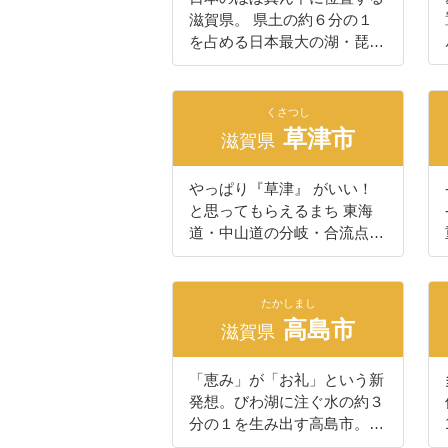
滋賀県。 県土の約６分の１
を占める日本最大の湖・琵琶
湖を抱え、 水と緑の豊かな
自然にふれ合うことができま
す。 雄大さと変化に富んだ
くさつし
風景は、「琵琶湖八景」や
草津市
滋賀県
「近江八景」として 風光明
媚な景色として親しまれてい
やっぱり『草津』 がいい！
ます。 古くから文化・経済
と思ってもらえるまち 東海
の先進地として栄えたこの地
道・中山道の分岐・合流点の
には、 歴史ある寺社や戦国
宿場として繁栄した草津市
時代をはじめとする英傑たち
は、現在も名神・新名神高速
の足跡など、 奥深い歴史文
道路が結節する交通の要衝。
化があり、今もなお大切に守
たかしまし
京都・大阪・神戸までもアク
高島市
り伝えられています。
滋賀県
セスが良く、高い利便性が評
価されています。 子育て世
「恵み」が「お礼」という新
代をサポートする仕組みも充
発想。びわ湖に注ぐ水の約３
実しており、サイトやアプリ
分の１を生み出す高島市。湖
で子育て情報をタイムリーに
の中の鳥居が印象的な白鬚神