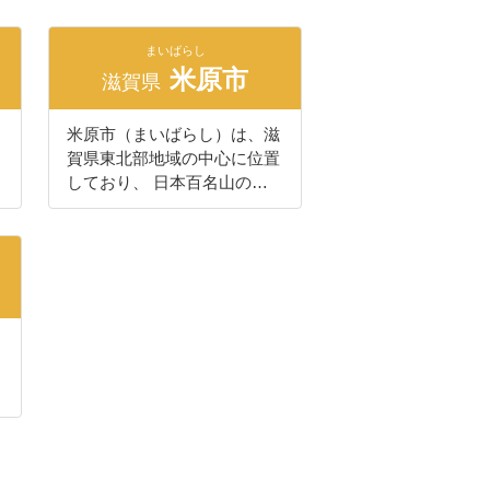
って、湖南工業団地の整備や
）
件数を誇っています。一方、
日本一の琵琶湖を有し、伊吹
京阪神のベッドタウンとして
京都市に隣接しており、JR
山系の山々に囲まれた長浜市
住宅開発が進み発展してきま
まいばらし
京都駅から約１０分（大津
は、四季折々の魅力のある自
米原市
した。 市では、市民、地
滋賀県
駅・大津京駅）とアクセスも
然豊かなまちです。 近畿、
域、ＮＰＯ、企業、行政が連
大変よく、京阪神からもお気
北陸、東海を結ぶ交通の要衝
携、協力しながら、これから
軽にお越しいただけます。
米原市（まいばらし）は、滋
で、古くから人々が行き交
も未来に託せる基盤を充実さ
賀県東北部地域の中心に位置
い、戦国時代は豊臣秀吉や浅
せ、より安心・安全で不安の
しており、 日本百名山のひ
井長政、石田三成、黒田官兵
ないまちをつくるために、
とつである伊吹山がそびえ、
衛らがこの地で活躍し、城郭
「ずっとここに暮らしたい！
総面積の63％を占める森林に
跡や古戦場など歴史のロマン
みんなで創ろう きらめき湖
たくわえられた水は、清流姉
を感じることができます。
南」を目指してまいります。
川や天野川となって地域を流
観音信仰が篤く、人々の手に
湖南市では、「ふるさと」と
れ、母なる琵琶湖に注ぐとい
よって守り継がれてきた観音
して本市を応援してくださる
う、水と緑に包まれた自然豊
像が今も数多く点在する「観
かたの思いを生かせるよう、
かな地域です。また、滋賀県
音の里」でもあります。
寄付金の使いみちを明らかに
て
唯一の新幹線停車駅「米原
国・県・市指定の文化財は４
し、皆さんに選んでいただけ
駅」を有し、鉄道本線や高速
００を超え、ユネスコ無形文
るしくみをつくりました。
道路など近畿・中部・北陸を
化遺産の長浜曳山まつりは、
皆さまの思いを、心からお待
結ぶ大動脈の結節点であり、
絢爛豪華な山車とその舞台で
ちしております。
広域交通の要衝となっていま
奉納される子ども歌舞伎が見