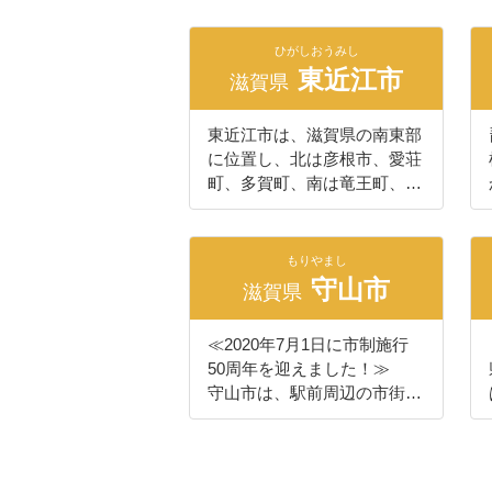
発信中。 子育て中の人たち
社は日本遺産の構成文化財と
が交流できるイベントやサー
して選ばれています。また、
クルが活発で、子どもたちが
ひがしおうみし
重要文化的景観に３つの水辺
東近江市
安全に遊ぶことのできる施設
滋賀県
景観が選定されているほか、
も数多くあります。 高い生
さまざまな百選に１５ヶ所が
活の利便性に加え、琵琶湖を
東近江市は、滋賀県の南東部
選ばれるなど、豊かな水と自
はじめとした豊かな自然環境
に位置し、北は彦根市、愛荘
然あふれるまちです！
があり、日本に現存する最大
町、多賀町、南は竜王町、日
級の本陣（参勤交代時に大名
野町、甲賀市、西は近江八幡
が宿泊する宿）が当時の姿で
市と接しており、東は三重県
残る草津市は、新古が調和し
との県境になっています。
もりやまし
たハイブリッドな都市です。
地形は東西に長く、東に鈴鹿
守山市
滋賀県
天井川として知られる草津川
山系、西に琵琶湖があり、愛
跡地も緑あふれる公園は、四
知川が市域の中央を流れてい
季の移り変わりを感じられる
≪2020年7月1日に市制施行
ます。また、市の南西部には
場所として、家族連れやウオ
50周年を迎えました！≫
日野川が流れています。この
ーキングを楽しむ人でにぎわ
守山市は、駅前周辺の市街地
両川の流域には平地や丘陵地
っています。 また、琵琶湖
をはじめ、市内各地でゲンジ
が広がり、緑豊かな田園地帯
の水質保全と地域復興をテー
ボタルが飛翔する美しい水環
を形成しています。さらに地
マに開催される『イナズマロ
境、豊かな自然環境、そして
域内には箕作山（みつくりや
ックフェス』は音楽ライブの
琵琶湖や比良・比叡の山並み