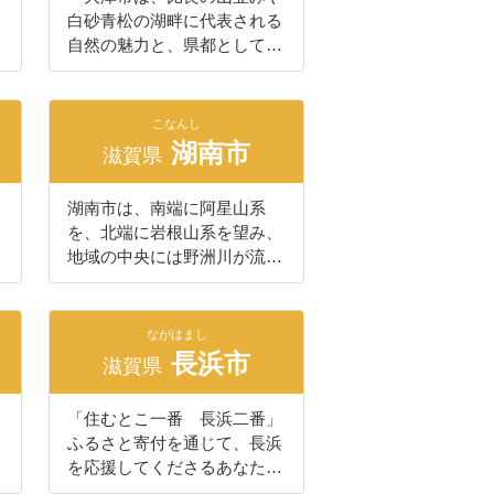
白砂青松の湖畔に代表される
自然の魅力と、県都として培
われてきた都市の活力、豊か
な歴史と文化に彩られた恵み
豊かな都市です。６６７年に
こなんし
天智天皇が近江大津宮に都を
湖南市
滋賀県
移して以来、琵琶湖を支配す
る要所として、また東海道の
湖南市は、南端に阿星山系
五十三番目の宿場町として栄
を、北端に岩根山系を望み、
えてきました。さらには、世
地域の中央には野洲川が流れ
界文化遺産の「比叡山延暦
ている自然環境に恵まれたま
寺」や紫式部ゆかりの「石山
ちです。 そして、国宝であ
寺」など、各時代を代表する
る常楽寺、長寿寺、善水寺の
多くの歴史文化遺産が今に引
ながはまし
湖南三山や天然記念物のうつ
長浜市
き継がれています。 平成
滋賀県
くし松、東海道石部宿など歴
１５年１０月には、京都市や
史観光資源が豊富なまちでも
奈良市などに次ぎ、全国で１
「住むとこ一番 長浜二番」
あります。 また、名神高速
０番目となる古都保存法に基
ふるさと寄付を通じて、長浜
道路や国道１号、ＪＲ草津線
づく「古都指定」を受け、ま
を応援してくださるあなたと
などの交通ネットワークによ
た国指定文化財は全国３位の
のご縁が生まれますように。