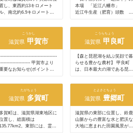
置し、東西約13キロメート
本場 「近江八幡市」
ル、南北約6.9キロメート
近江牛生産（肥育）頭数 日
ル、総面積は37.95平方キロ
本一！ 近江八幡市は、滋
メートルで滋賀県全体の約
賀県のほぼ中央に位置し、日
1%を占めています。町東部
本唯一の淡水湖に浮かぶ有人
こうかし
こうらちょう
の山際には国道３０７号線と
島（沖島）を有しています。
甲賀市
甲良町
滋賀県
滋賀県
名神高速道路が、西部に広が
特に近江八幡市は大中の湖干
る湖東平野には中山道と国道
拓地（約1,000ヘクタールお
---------------------------------------
【森と琵琶湖を結ぶ笑顔で暮
8号線、近江鉄道、東海道新
よそ東京ドーム２１２個分）
--------------------- 甲賀市より
らせる豊かな農村】 甲良町
幹線が、それぞれ南北に縦断
等の干拓地が大小合わせて4
重要なお知らせ(ポイント制
は、日本最大の湖である琵琶
しており、交通の要衝地でも
地区もあり、関西の米どころ
度の廃止) -------------------------
湖の東部湖東平野にあり、滋
あります。この名神高速道路
ともいわれています。 その
----------------------------------- こ
賀県の中央部を占める犬上郡
の秦荘スマートＩＣを利用す
肥沃な土壌と自然に恵まれた
の度、ポイント制度による寄
のほぼ中央に位置し、鈴鹿山
れば、京都へ１時間、名古屋
琵琶湖の水を活かし、古来よ
たがちょう
とよさとちょう
附受付を2026年3月24日
脈から琵琶湖に向かって開け
多賀町
豊郷町
へ２時間弱で行くことができ
り農畜産業が盛んな地域で
滋賀県
滋賀県
（火）17:00をもって廃止す
た穀倉地域です。 町の東部
ます。 町の沿革・由来 滋賀
す。そんな抜群な環境の中で
ることになりました。 現在
には、鈴鹿山脈の山麓が西か
県地図と愛荘町の位置図
近江牛は生産されています。
多賀町は、滋賀県湖東地区に
滋賀県の東部に位置し、鈴鹿
保有されているポイントにつ
ら東に高地や丘陵部が続き、
http://www.town.aisho.shiga.jp
特に近江八幡市は近江牛の肥
位置し、総面積は
山脈からの豊富な水と肥沃な
いては、ポイント交換専用サ
東から西へ北境部を１級河川
/images/sigaken.jpg 琵琶湖の
育数が滋賀県内で1番多く事
135.77km2。東部には、霊仙
大地に恵まれた田園風景が広
イトにてご利用いただけま
である犬上川が流れ、平地が
東部・湖東地域に位置し、鈴
実上の日本一となります。
山・鍋尻山・高室山・三国
がる、人口約7,500人、面積