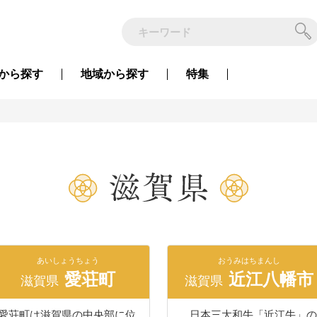
から
探す
地域から
探す
特集
あいしょうちょう
おうみはちまんし
愛荘町
近江八幡市
滋賀県
滋賀県
愛荘町は滋賀県の中央部に位
日本三大和牛「近江牛」の